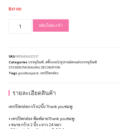
฿
37.00
หยิบใส่ตะกร้า
SKU
8859469420537
Categories
บรรจุภัณฑ์
,
สติ๊กเกอร์/อุปกรณ์ตกแต่งบรรจุภัณฑ์
STICKER/PACKAGING DECORATION
Tags
goodboxpack
,
เทปปิดกล่อง
รายละเอียดสินค้า
เทปปิดกล่อง กว้าง2นิ้ว Thank youชมพู
• เทปปิดกล่อง พิมพ์ลายThank youชมพู
• ขนาด กว้าง 2 นิ้ว x ยาว 24 หลา