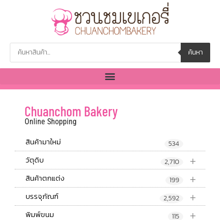
ค้นหา
Chuanchom Bakery
Online Shopping
สินค้ามาใหม่
534
+
วัตุดิบ
2,710
+
สินค้าตกแต่ง
199
+
บรรจุภัณฑ์
2,592
+
พิมพ์ขนม
115