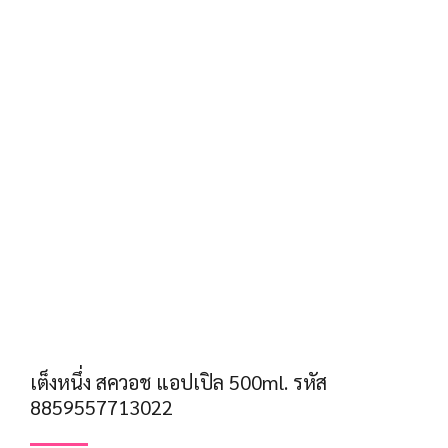
เต็งหนึ่ง สควอช แอปเปิล 500ml. รหัส
8859557713022