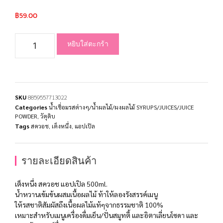
฿
59.00
หยิบใส่ตะกร้า
SKU
8859557713022
Categories
น้ำเชื่อมรสต่างๆ/น้ำผลไม้/ผงผลไม้ SYRUPS/JUICES/JUICE
POWDER
,
วัตุดิบ
Tags
สควอช
,
เต็งหนึ่ง
,
แอปเปิล
รายละเอียดสินค้า
เต็งหนึ่ง สควอช แอปเปิล 500ml.
น้ำหวานเข้มข้นผสมเนื้อผลไม้ ท้าให้ลองรังสรรค์เมนู
ให้รสชาติสัมผัสถึงเนื้อผลไม้แท้ๆจากธรรมชาติ 100%
เหมาะสำหรับเมนูเครื่องดื่มเย็น/ปั่นสมูทตี้ และอิตาเลี่ยนโซดา และ