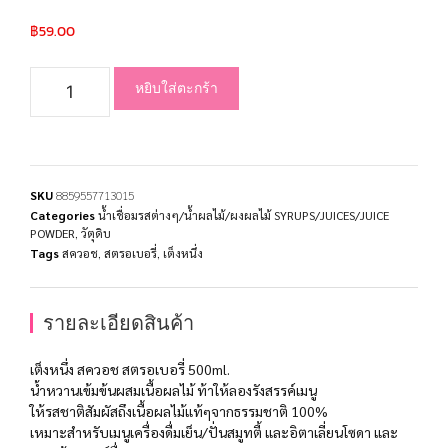
฿
59.00
หยิบใส่ตะกร้า
SKU
8859557713015
Categories
น้ำเชื่อมรสต่างๆ/น้ำผลไม้/ผงผลไม้ SYRUPS/JUICES/JUICE
POWDER
,
วัตุดิบ
Tags
สควอช
,
สตรอเบอรี่
,
เต็งหนึ่ง
รายละเอียดสินค้า
เต็งหนึ่ง สควอช สตรอเบอรี่ 500ml.
น้ำหวานเข้มข้นผสมเนื้อผลไม้ ท้าให้ลองรังสรรค์เมนู
ให้รสชาติสัมผัสถึงเนื้อผลไม้แท้ๆจากธรรมชาติ 100%
เหมาะสำหรับเมนูเครื่องดื่มเย็น/ปั่นสมูทตี้ และอิตาเลี่ยนโซดา และ