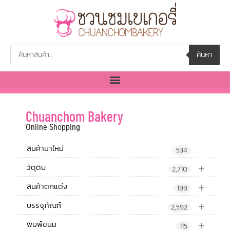
ค้นหา
Chuanchom Bakery
Online Shopping
สินค้ามาใหม่
534
+
วัตุดิบ
2,710
+
สินค้าตกแต่ง
199
+
บรรจุภัณฑ์
2,592
+
พิมพ์ขนม
115