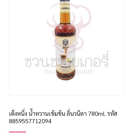
เต็งหนึ่ง น้ำหวานเข้มข้น ลิ่นวนิลา 780ml. รหัส
8859557712094