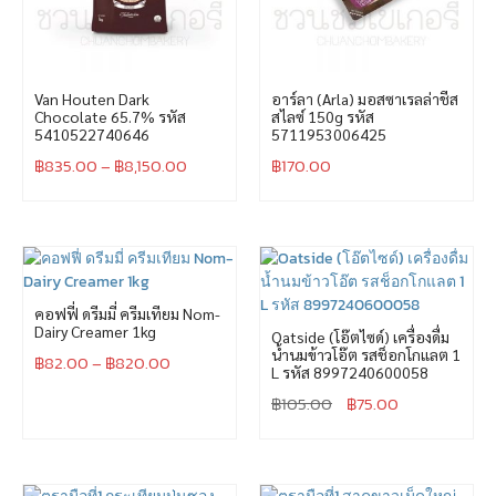
Van Houten Dark
อาร์ลา (Arla) มอสซาเรลล่าชีส
Chocolate 65.7% รหัส
สไลซ์ 150g รหัส
5410522740646
5711953006425
฿
835.00
–
฿
8,150.00
฿
170.00
คอฟฟี่ ดรีมมี่ ครีมเทียม Nom-
Dairy Creamer 1kg
Oatside (โอ๊ตไซด์) เครื่องดื่ม
น้ำนมข้าวโอ๊ต รสช็อกโกแลต 1
฿
82.00
–
฿
820.00
L รหัส 8997240600058
฿
105.00
฿
75.00