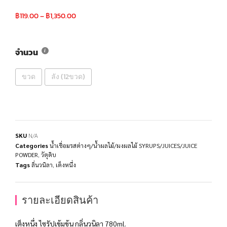
฿
119.00
–
฿
1,350.00
จำนวน
ขวด
ลัง (12ขวด)
SKU
N/A
Categories
น้ำเชื่อมรสต่างๆ/น้ำผลไม้/ผงผลไม้ SYRUPS/JUICES/JUICE
POWDER
,
วัตุดิบ
Tags
ลิ่นวนิลา
,
เต็งหนึ่ง
รายละเอียดสินค้า
เต็งหนึ่ง ไซรัปเข้มข้น กลิ่นวนิลา 780ml.