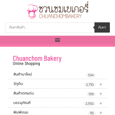
ค้นหา
Chuanchom Bakery
Online Shopping
สินค้ามาใหม่
534
+
วัตุดิบ
2,710
+
สินค้าตกแต่ง
199
+
บรรจุภัณฑ์
2,592
+
พิมพ์ขนม
115