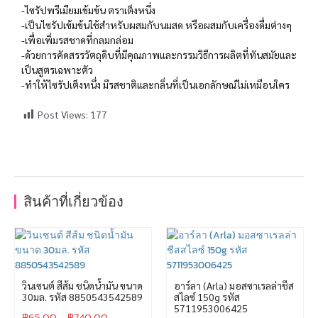
-ไซรัปพรีเมียมเข้มข้น ตราเต็งหนึ่ง
-เป็นไซรัปเข้มข้นใช้สำหรับผสมกับนมสด หรือผสมกับเครื่องดื่มต่างๆ
-เพื่อเพิ่มรสชาดที่กลมกล่อม
-ด้วยการคัดสรรวัตถุดิบที่มีคุณภาพและกรรมวิธีการผลิตที่ทันสมัยและ
เป็นสูตรเฉพาะตัว
-ทำให้ไซรัปเต็งหนึ่ง มีรสชาติและกลิ่นที่เป็นเอกลักษณ์ไม่เหมือนใคร
Post Views:
177
สินค้าที่เกี่ยวข้อง
วินเซนต์ สีส้ม ชนิดน้ำมัน ขนาด
อาร์ลา (Arla) มอสซาเรลล่าชีส
30มล. รหัส 8850543542589
สไลซ์ 150g รหัส
5711953006425
฿
65.00
–
฿
740.00