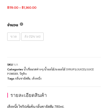
฿
119.00
–
฿
1,360.00
จำนวน
ขวด
ลัง (12ขวด)
SKU
N/A
Categories
น้ำเชื่อมรสต่างๆ/น้ำผลไม้/ผงผลไม้ SYRUPS/JUICES/JUICE
POWDER
,
วัตุดิบ
Tags
กลิ่นชาอัสสัม
,
เต็งหนึ่ง
รายละเอียดสินค้า
เต็งหนึ่ง ไซรัปเข้มข้น กลิ่นชาอัสสัม 780ml.