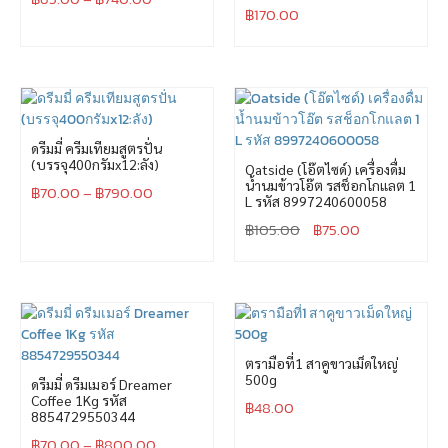
฿
170.00
ดรีมมี่ ครีมเทียมสูตรปั่น
(บรรจุ400กรัมx12:ลัง)
Oatside (โอ๊ตไซด์) เครื่องดื่ม
น้ำนมข้าวโอ๊ต รสช็อกโกแลต 1
฿
70.00
–
฿
790.00
L รหัส 8997240600058
฿
105.00
฿
75.00
ตรามือที่1 สาคูขาวเม็ดใหญ่
500g
ดรีมมี่ ดรีมเมอร์ Dreamer
Coffee 1Kg รหัส
฿
48.00
8854729550344
฿
70.00
–
฿
800.00