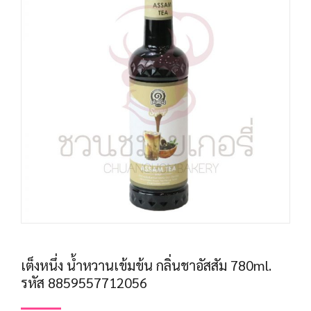
เต็งหนึ่ง น้ำหวานเข้มข้น กลิ่นชาอัสสัม 780ml.
รหัส 8859557712056