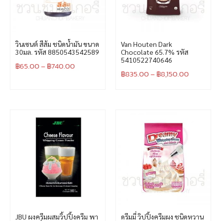
วินเซนต์ สีส้ม ชนิดน้ำมัน ขนาด
Van Houten Dark
30มล. รหัส 8850543542589
Chocolate 65.7% รหัส
5410522740646
฿
65.00
–
฿
740.00
฿
835.00
–
฿
8,150.00
JBU ผงครีมผสมวิ้ปปิ้งครีม พา
ดรีมมี่ วิปปิ้งครีมผง ชนิดหวาน