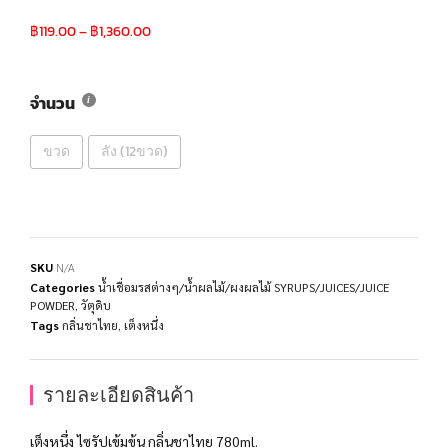
฿
119.00
–
฿
1,360.00
จำนวน
ขวด
ลัง (12ขวด)
SKU
N/A
Categories
น้ำเชื่อมรสต่างๆ/น้ำผลไม้/ผงผลไม้ SYRUPS/JUICES/JUICE
POWDER
,
วัตุดิบ
Tags
กลิ่นชาไทย
,
เต็งหนึ่ง
รายละเอียดสินค้า
เต็งหนึ่ง ไซรัปเข้มข้น กลิ่นชาไทย 780ml.