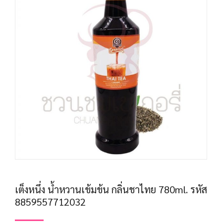
เต็งหนึ่ง น้ำหวานเข้มข้น กลิ่นชาไทย 780ml. รหัส
8859557712032