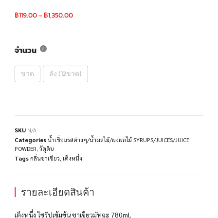
฿
119.00
–
฿
1,350.00
จำนวน
ขวด
ลัง (12ขวด)
SKU
N/A
Categories
น้ำเชื่อมรสต่างๆ/น้ำผลไม้/ผงผลไม้ SYRUPS/JUICES/JUICE
POWDER
,
วัตุดิบ
Tags
กลิ่นชาเขียว
,
เต็งหนึ่ง
รายละเอียดสินค้า
เต็งหนึ่ง ไซรัปเข้มข้น ชาเขียวมัทฉะ 780ml.