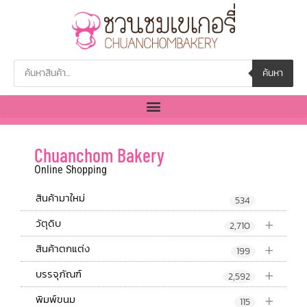
ค้นหา
Chuanchom Bakery
Online Shopping
สินค้ามาใหม่
534
+
วัตุดิบ
2,710
+
สินค้าตกแต่ง
199
+
บรรจุภัณฑ์
2,592
+
พิมพ์ขนม
115