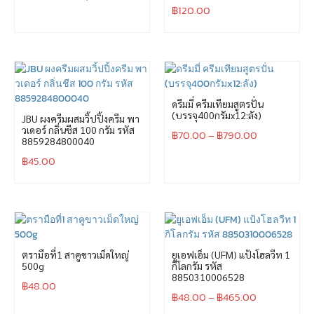
฿
120.00
ดรีมมี่ ครีมเทียมสูตรปั่น
(บรรจุ400กรัมx12:ลัง)
JBU ผงครีมผสมวิ้ปปิ้งครีม พา
วเดอร์ กลิ่นชีส 100 กรัม รหัส
฿
70.00
–
฿
790.00
8859284800040
฿
45.00
ตรามือที่1 สาคูขาวเม็ดใหญ่
ยูเอฟเอ็ม (UFM) แป้งโฮลวีท 1
500g
กิโลกรัม รหัส
8850310006528
฿
48.00
฿
48.00
–
฿
465.00