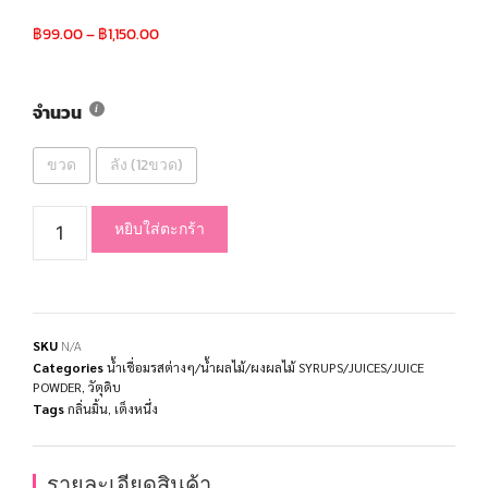
฿
99.00
–
฿
1,150.00
จำนวน
ขวด
ลัง (12ขวด)
หยิบใส่ตะกร้า
SKU
N/A
Categories
น้ำเชื่อมรสต่างๆ/น้ำผลไม้/ผงผลไม้ SYRUPS/JUICES/JUICE
POWDER
,
วัตุดิบ
Tags
กลิ่นมิ้น
,
เต็งหนึ่ง
รายละเอียดสินค้า