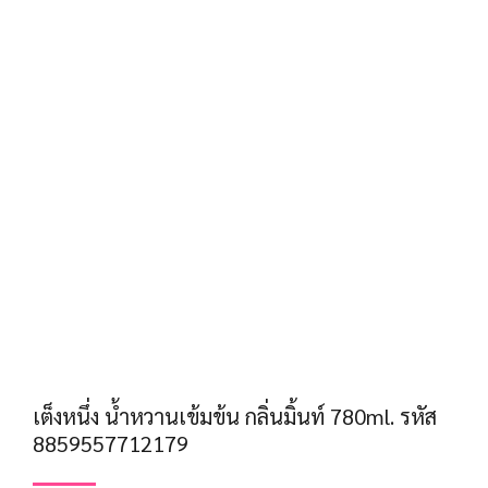
เต็งหนึ่ง น้ำหวานเข้มข้น กลิ่นมิ้นท์ 780ml. รหัส
8859557712179