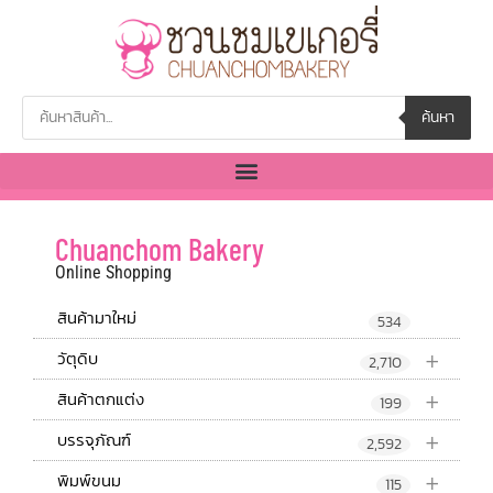
ค้นหา
Chuanchom Bakery
Online Shopping
สินค้ามาใหม่
534
+
วัตุดิบ
2,710
+
สินค้าตกแต่ง
199
+
บรรจุภัณฑ์
2,592
+
พิมพ์ขนม
115