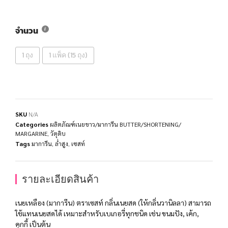
จำนวน
1 ถุง
1 แพ็ค (15 ถุง)
SKU
N/A
Categories
ผลิตภัณฑ์เนยขาว/มาการีน BUTTER/SHORTENING/
MARGARINE
,
วัตุดิบ
Tags
มาการีน
,
ล่ำสูง
,
เซสท์
รายละเอียดสินค้า
เนยเหลือง (มาการีน) ตราเซสท์ กลิ่นเนยสด (ให้กลิ่นวานิลลา) สามารถ
ใช้แทนเนยสดได้ เหมาะสำหรับเบเกอรี่ทุกชนิด เช่น ขนมปัง, เค้ก,
คุกกี้ เป็นต้น