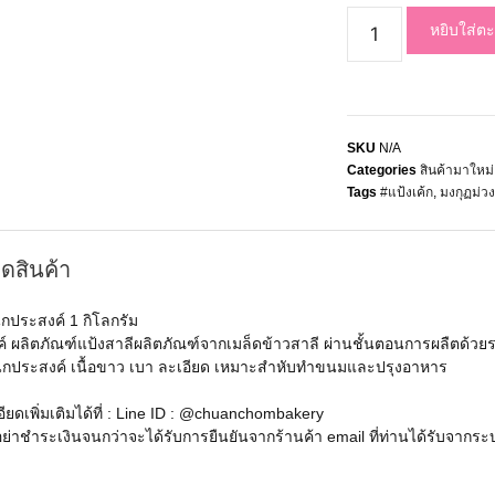
หยิบใส่ตะ
SKU
N/A
Categories
สินค้ามาใหม่
Tags
#แป้งเค้ก
,
มงกุฏม่วง
ดสินค้า
นกประสงค์ 1 กิโลกรัม
 ผลิตภัณฑ์แป้งสาลีผลิตภัณฑ์จากเมล็ดข้าวสาลี ผ่านชั้นตอนการผลืตด้วยระบ
งอเนกประสงค์ เนื้อขาว เบา ละเอียด เหมาะสำหับทำขนมและปรุงอาหาร
ดเพิ่มเติมได้ที่ : Line ID : @chuanchombakery
ย่าชำระเงินจนกว่าจะได้รับการยืนยันจากร้านค้า email ที่ท่านได้รับจากร