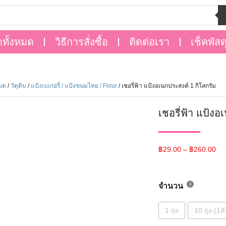
าทั้งหมด
วิธีการสั่งซื้อ
ติดต่อเรา
เช็คพัสด
หมด
/
วัตุดิบ
/
แป้งเบเกอรี่ / แป้งขนมไทย / Flour
/ เชอรี่ฟ้า แป้งอเนกประสงค์ 1 กิโลกรัม
เชอรี่ฟ้า แป้งอ
฿
29.00
–
฿
260.00
จำนวน
1 ถุง
10 ถุง (1ลั