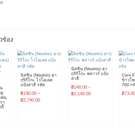
04
ยวข้อง
นิสชิน (Nisshin) ฮา
กุริกิโกะ ฟลาวร์ แป้ง
นิสชิน (Nisshin) ฮา
Corn F
สาลี
กุริกิโกะ ไวโอเลต
ข้าวโพ
แป้งสาลี รหัส
700 กร
฿
148.00
–
ัน
ลู
฿
190.00
–
฿
73.0
฿
2,140.00
แพน
฿
2,740.00
บรา
กี้