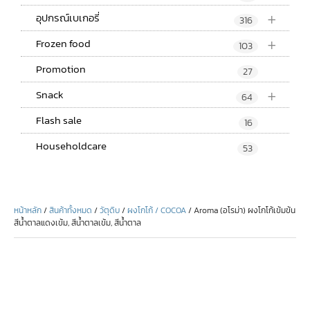
+
อุปกรณ์เบเกอรี่
316
+
Frozen food
103
Promotion
27
+
Snack
64
Flash sale
16
Householdcare
53
หน้าหลัก
/
สินค้าทั้งหมด
/
วัตุดิบ
/
ผงโกโก้ / COCOA
/ Aroma (อโรม่า) ผงโกโก้เข้มข้น
สีน้ำตาลแดงเข้ม, สีน้ำตาลเข้ม, สีน้ำตาล