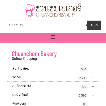
ค้นหา
Chuanchom Bakery
Online Shopping
สินค้ามาใหม่
534
+
วัตุดิบ
2,710
+
สินค้าตกแต่ง
199
+
บรรจุภัณฑ์
2,592
+
พิมพ์ขนม
115