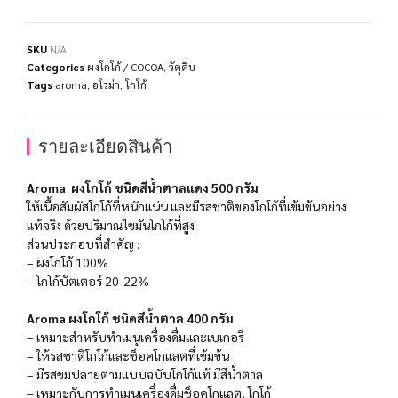
SKU
N/A
Categories
ผงโกโก้ / COCOA
,
วัตุดิบ
Tags
aroma
,
อโรม่า
,
โกโก้
รายละเอียดสินค้า
Aroma ผงโกโก้ ชนิดสีน้ำตาลแดง 500 กรัม
ให้เนื้อสัมผัสโกโก้ที่หนักแน่น และมีรสชาติของโกโก้ที่เข้มข้นอย่าง
แท้จริง ด้วยปริมาณไขมันโกโก้ที่สูง
ส่วนประกอบที่สำคัญ :
– ผงโกโก้ 100%
– โกโก้บัตเตอร์ 20-22%
Aroma ผงโกโก้ ชนิดสีน้ำตาล 400 กรัม
– เหมาะสำหรับทำเมนูเครื่องดื่มและเบเกอรี่
– ให้รสชาติโกโก้และช็อคโกแลตที่เข้มข้น
– มีรสขมปลายตามแบบฉบับโกโก้แท้ มีสีน้ำตาล
– เหมาะกับการทำเมนูเครื่องดื่มช็อคโกแลต, โกโก้