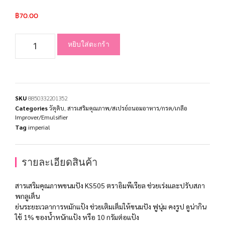
฿
70.00
หยิบใส่ตะกร้า
SKU
8850332201352
Categories
วัตุดิบ
,
สารเสริมคุณภาพ/สเปรย์ถนอมอาหาร/กรด/เกลือ
Improver/Emulsifier
Tag
imperial
รายละเอียดสินค้า
สารเสริมคุณภาพขนมปัง KS505 ตราอิมพีเรียล ช่วยเร่งและปรับสภา
พกลูเต็น
ย่นระยะเวลาการหมักแป้ง ช่วยเติมเต็มให้ขนมปัง ฟูนุ่ม คงรูป ดูน่ากิน
ใช้ 1% ของน้ำหนักแป้ง หรือ 10 กรัมต่อแป้ง