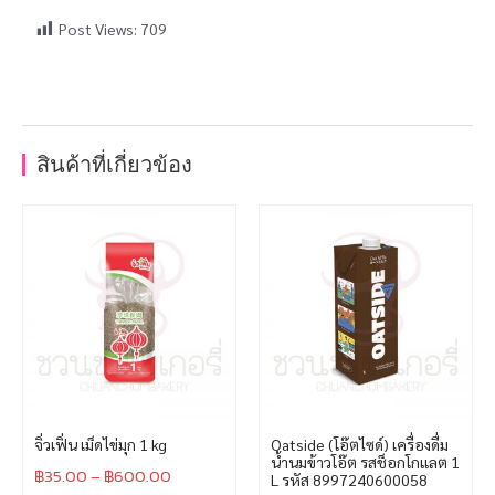
Post Views:
709
สินค้าที่เกี่ยวข้อง
จิ่วเฟิ่น เม็ดไข่มุก 1 kg
Oatside (โอ๊ตไซด์) เครื่องดื่ม
น้ำนมข้าวโอ๊ต รสช็อกโกแลต 1
฿
35.00
–
฿
600.00
L รหัส 8997240600058