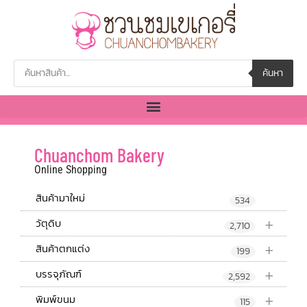
ค้นหา
Chuanchom Bakery
Online Shopping
สินค้ามาใหม่
534
+
วัตุดิบ
2,710
+
สินค้าตกแต่ง
199
+
บรรจุภัณฑ์
2,592
+
พิมพ์ขนม
115