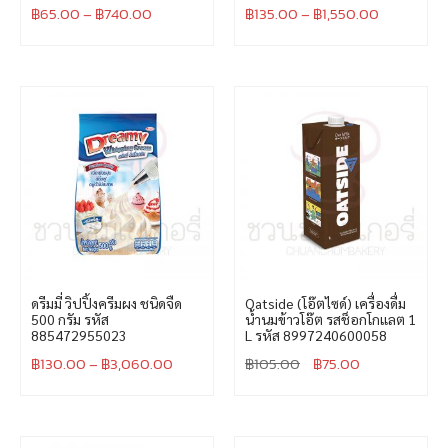
฿
65.00
–
฿
740.00
฿
135.00
–
฿
1,550.00
ดรีมมี่ วิปปิ้งครีมผง ชนิดจืด
Oatside (โอ๊ตไซด์) เครื่องดื่ม
500 กรัม รหัส
น้ำนมข้าวโอ๊ต รสช็อกโกแลต 1
885472955023
L รหัส 8997240600058
฿
130.00
–
฿
3,060.00
฿
105.00
฿
75.00