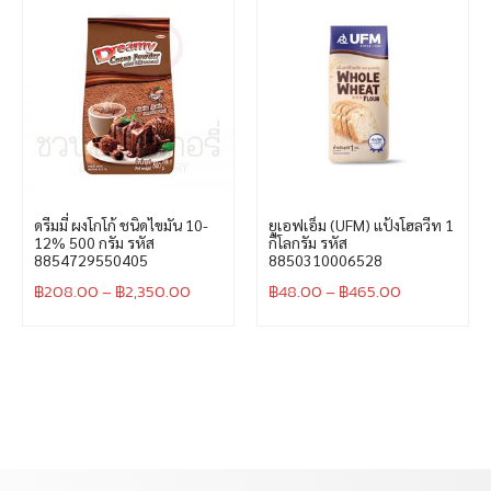
ดรีมมี่ ผงโกโก้ ชนิดไขมัน 10-
ยูเอฟเอ็ม (UFM) แป้งโฮลวีท 1
12% 500 กรัม รหัส
กิโลกรัม รหัส
8854729550405
8850310006528
฿
208.00
–
฿
2,350.00
฿
48.00
–
฿
465.00