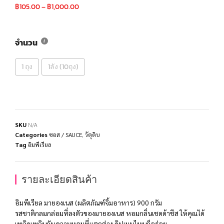
฿
105.00
–
฿
1,000.00
จำนวน
1 ถุง
1ลัง (10ถุง)
SKU
N/A
Categories
ซอส / SAUCE
,
วัตุดิบ
Tag
อิมพีเรียล
รายละเอียดสินค้า
อิมพีเรียล มายองเนส (ผลิตภัณฑ์จิ้มอาหาร) 900 กรัม
รสชาติกลมกล่อมที่ลงตัวของมายองเนส หอมกลิ่นเชดด้าชีส ให้คุณได้
เพลิดเพลินกับความหอมที่แตกต่าง ดิปเมนูไหนก็อร่อย