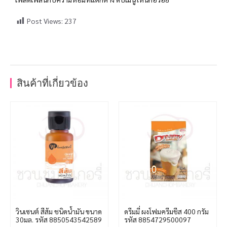
Post Views:
237
สินค้าที่เกี่ยวข้อง
วินเซนต์ สีส้ม ชนิดน้ำมัน ขนาด
ดรีมมี่ ผงโฟมครีมชีส 400 กรัม
30มล. รหัส 8850543542589
รหัส 8854729500097