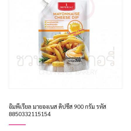
อิมพีเรียล มายองเนส ดิปชีส 900 กรัม รหัส
8850332115154