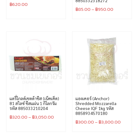
8850332318272
฿
620.00
฿
85.00
–
฿
950.00
แดรี่โกลด์เชดด้าชีส (เน็คเค็ด)
แองเคอร์ (Anchor)
81 สไลซ์ ชีสแผ่น 1 กิโลกรัม
Shredded Mozzarella
รหัส 885033210204
Cheese IQF 1kg รหัส
8858934570180
฿
320.00
–
฿
3,050.00
฿
300.00
–
฿
3,800.00