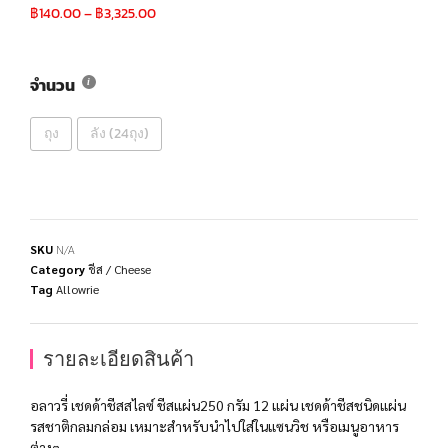
฿
140.00
–
฿
3,325.00
จำนวน
ถุง
ลัง (24ถุง)
SKU
N/A
Category
ชีส / Cheese
Tag
Allowrie
รายละเอียดสินค้า
อลาวรี่ เชดด้าชีสสไลซ์ ชีสแผ่น250 กรัม 12 แผ่น เชดด้าชีสชนิดแผ่น
รสชาติกลมกล่อม เหมาะสำหรับนำไปใส่ในแซนวิช หรือเมนูอาหาร
ต่างๆ