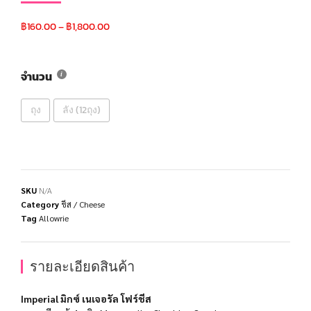
฿
160.00
–
฿
1,800.00
จำนวน
ถุง
ลัง (12ถุง)
SKU
N/A
Category
ชีส / Cheese
Tag
Allowrie
รายละเอียดสินค้า
Imperial มิกซ์ เนเจอรัล โฟร์ชีส