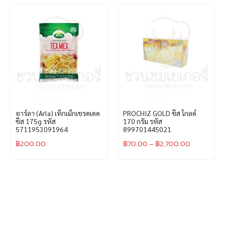
อาร์ลา (Arla) เท็กเม็กเชรดเดด
PROCHIZ GOLD ชีส โกลด์
ชีส 175g รหัส
170 กรัม รหัส
5711953091964
899701445021
฿
200.00
฿
70.00
–
฿
2,700.00