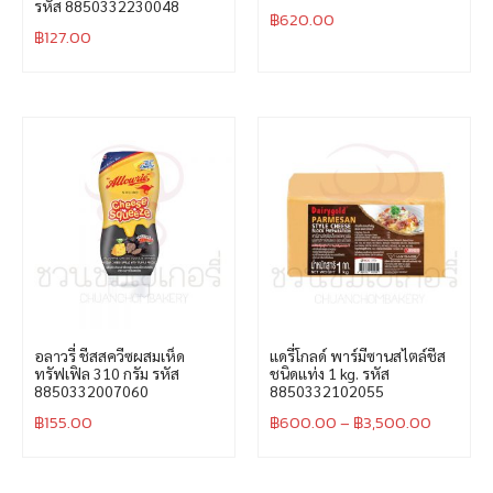
รหัส 8850332230048
฿
620.00
฿
127.00
อลาวรี่ ชีสสควีซผสมเห็ด
แดรี่โกลด์ พาร์มีซานสไตล์ชีส
ทรัฟเฟิล 310 กรัม รหัส
ชนิดแท่ง 1 kg. รหัส
8850332007060
8850332102055
฿
155.00
฿
600.00
–
฿
3,500.00