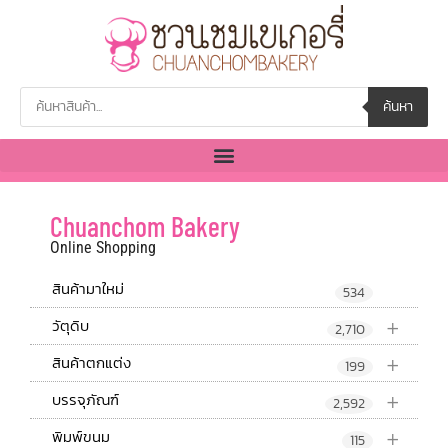
ค้นหา
Chuanchom Bakery
Online Shopping
สินค้ามาใหม่
534
+
วัตุดิบ
2,710
+
สินค้าตกแต่ง
199
+
บรรจุภัณฑ์
2,592
+
พิมพ์ขนม
115