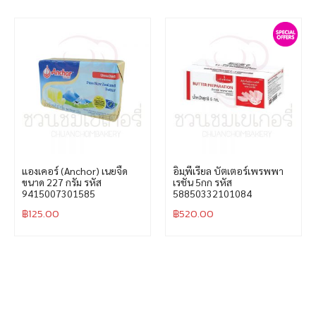
แองเคอร์ (Anchor) เนยจืด
อิมพีเรียล บัตเตอร์เพรพพา
ขนาด 227 กรัม รหัส
เรชั่น 5กก รหัส
9415007301585
58850332101084
฿
125.00
฿
520.00