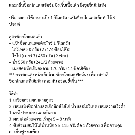
และกลิ่นช็อกโกแลตเข้มข้น ยิ่งเก็บเนื้อเค้ก ยิ่งชุ่มชื่นไม่แห้ง
ปริมาณการใช้งาน : แป้ง 1 กิโลกรัม : แป้งช็อกโกแลตเค้กทำได้ 6
ปอนด์
สูตรช็อกโกแลตเค้ก
– แป้งช็อกโกแลตเค้กมิกซ์ 1 กิโลกรัม
– โอวีเทค 30 กรัม (2+1/4 ช้อนโต๊ะ)
– ไข่ไก่ (เบอร์ 3) 450 กรัม (9 ฟอง)
– น้ำ 550 กรัม (2+1/2 ถ้วยตวง)
– เนยสดชนิดเค็มละลาย 170 กรัม (14 ช้อนโต๊ะ)
*** ควรตกแต่งหน้าเค้กด้วย ช็อกโกแลตฟัดจ์ผง เพื่อรสชาติ
ช็อกโกแลตที่เข้มข้น หอมมัน อร่อยยิ่งขึ้น ***
วิธีทำ
1. เตรียมส่วนผสมตามสูตร
2. ผสมแป้งช็อกโกแลตเค้กมิกซ์ ไข่ไก่ น้ำ และโอวีเทค ผสมความเร็วต่ำ
1 นาที ปาดขอบ และก้นอ่าง
3. ผสมต่อด้วยความเร็วสูง 5 – 8 นาที
4. ชั่งส่วนผสมให้ได้น้ำหนัก 95-115 กรัมต่อ 1 ถ้วยตวง (เพื่อควบคุม
การขึ้นฟูของเค้ก)