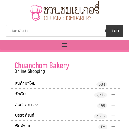
ค้นหา
Chuanchom Bakery
Online Shopping
สินค้ามาใหม่
534
+
วัตุดิบ
2,710
+
สินค้าตกแต่ง
199
+
บรรจุภัณฑ์
2,592
+
พิมพ์ขนม
115