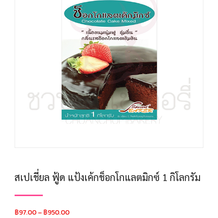
สเปเชี่ยล ฟู้ด แป้งเค้กช็อกโกแลตมิกซ์ 1 กิโลกรัม
฿
97.00
–
฿
950.00