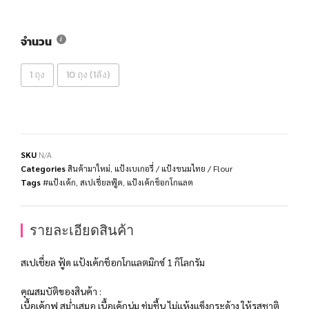
จำนวน
1 ถุง
10 ถุง (1ลัง)
SKU
N/A
Categories
สินค้ามาใหม่
,
แป้งเบเกอรี่ / แป้งขนมไทย / Flour
Tags
#แป้งเค้ก
,
สเปเชี่ยลฟู้ด
,
แป้งเค้กช็อกโกแลต
รายละเอียดสินค้า
สเปเชี่ยล ฟู้ด แป้งเค้กช็อกโกแลตมิกซ์ 1 กิโลกรัม
คุณสมบัติของสินค้า :
เนื้อเค้กฟู สม่ำเสมอ เนื้อเค้กนุ่ม ชุ่มชื้น ไม่แห้งแข็งกระด้าง ให้รสชาติ