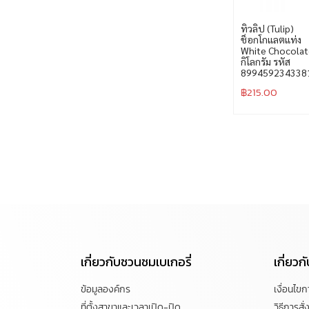
ทิวลิป (Tulip)
ช็อกโกแลตแท่ง
White Chocolat
กิโลกรัม รหัส
899459234338
฿
215.00
เกี่ยวกับชวนชมเบเกอรี่
เกี่ยว
ข้อมูลองค์กร
เงื่อนไข
ที่ตั้งสาขาและเวลาเปิด-ปิด
วิธีการสั่ง