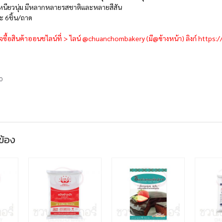
ป้งเหนียวนุ่ม มีหลากหลายรสชาติและหลายสีสัน
ะ 6ชิ้น/ถาด
ื้อสินค้าออนชไลน์ที่ > ไลน์ @chuanchombakery (มี@ข้างหน้า) ลิงก์
https:/
0
วข้อง