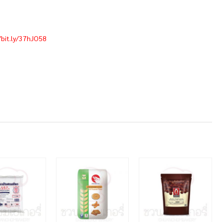
/bit.ly/37hJO58