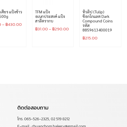
เศียร แป้งข้าว
TFM แป้ง
ทิวลิป (Tulip)
 500g
อเนกประสงค์ แป้ง
ช็อกโกแลต Dark
สาลีตรากบ
Compound Coins
0
–
฿
430.00
รหัส
฿
31.00
–
฿
290.00
8859613400019
฿
215.00
ติดต่อสอบถาม
โทร. 065-526-2325, 02 519 8212
E-mail : chuanchom.bakery@gmail.com