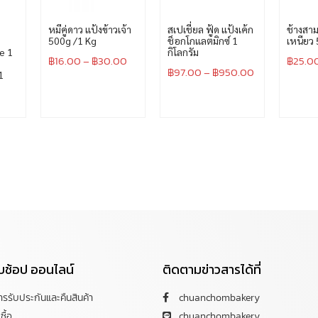
หมีคู่ดาว แป้งข้าวเจ้า
สเปเชี่ยล ฟู้ด แป้งเค้ก
ช้างสาม
500g /1 Kg
ช็อกโกแลตมิกซ์ 1
เหนียว
e 1
กิโลกรัม
฿
16.00
–
฿
30.00
฿
25.0
฿
97.00
–
฿
950.00
1
กับช้อป ออนไลน์
ติดตามข่าวสารได้ที่
การรับประกันและคืนสินค้า
chuanchombakery
ซื้อ
chuanchombakery