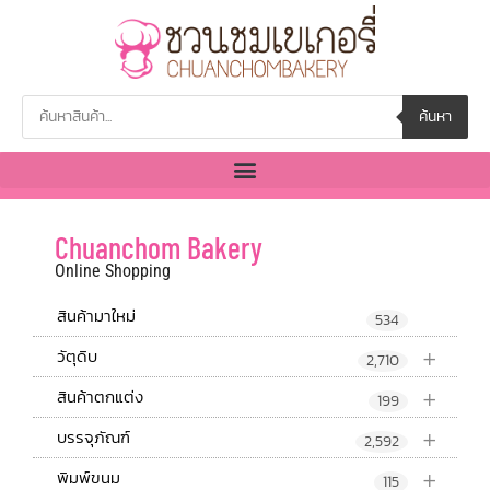
ค้นหา
Chuanchom Bakery
Online Shopping
สินค้ามาใหม่
534
+
วัตุดิบ
2,710
+
สินค้าตกแต่ง
199
+
บรรจุภัณฑ์
2,592
+
พิมพ์ขนม
115