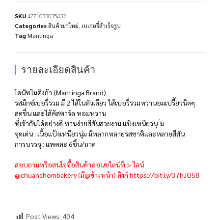
SKU
4771033035432
Categories
สินค้ามาใหม่
,
เบเกอรี่สำเร็จรูป
Tag
Mantinga
รายละเอียดสินค้า
โดนัทไมติงก้า (Mantinga Brand)
รสมิกซ์เบอรี่รวม มี 2 ไส้ในตัวเดียว ไส้เบอรี่รวมหวานอมเปรี้ยวนิดๆ
สดชื่น และไส้คัสตาร์ด หอมหวาน
ที่เข้ากันได้อย่างดี ทานง่ายสีสันสวยงาม แป้งเหนียวนุ ่ม
จุดเด่น : เนื้อแป้งเหนียวนุ่ม มีหลากหลายรสชาติและหลายสีสัน
การบรรจุ : แพคละ 6ชิ้น/ถาด
สอบถามหรือสนใจซื้อสินค้าออนชไลน์ที่ > ไลน์
@chuanchombakery (มี@ข้างหน้า) ลิงก์
https://bit.ly/37hJO58
Post Views:
404