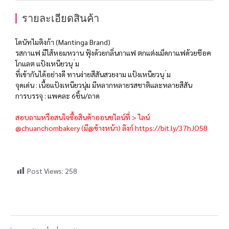
รายละเอียดสินค้า
โดนัทไมติงก้า (Mantinga Brand)
รสกาแฟ มีไส้หอมหวาน ฟุ้งด้วยกลิ่นกาแฟ ตกแต่งเม็ดกาแฟด้วยช๊อค
โกแลต แป้งเหนียวนุ ่ม
ที่เข้ากันได้อย่างดี ทานง่ายสีสันสวยงาม แป้งเหนียวนุ ่ม
จุดเด่น : เนื้อแป้งเหนียวนุ่ม มีหลากหลายรสชาติและหลายสีสัน
การบรรจุ : แพคละ 6ชิ้น/ถาด
สอบถามหรือสนใจซื้อสินค้าออนชไลน์ที่ > ไลน์
@chuanchombakery (มี@ข้างหน้า) ลิงก์
https://bit.ly/37hJO58
Post Views:
258