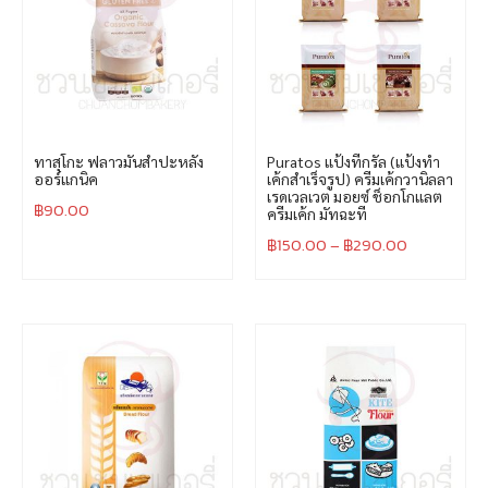
ทาสุโกะ ฟลาวมันสำปะหลัง
Puratos แป้งทีกรัล (แป้งทำ
ออร์แกนิค
เค้กสำเร็จรูป) ครีมเค้กวานิลลา
เรดเวลเวต มอยซ์ ช็อกโกแลต
฿
90.00
ครีมเค้ก มัทฉะที
฿
150.00
–
฿
290.00