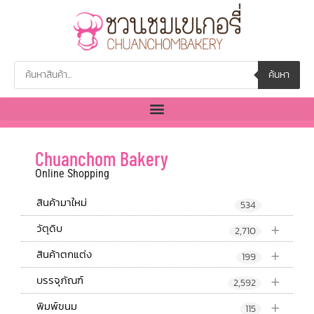
ค้นหา
Chuanchom Bakery
Online Shopping
สินค้ามาใหม่
534
+
วัตุดิบ
2,710
+
สินค้าตกแต่ง
199
+
บรรจุภัณฑ์
2,592
+
พิมพ์ขนม
115