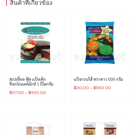
สินค้าที่เกี่ยวข้อง
สเปเชี่ยล ฟู้ด แป้งเค้ก
แป้งกวนไส้ ตราดาว 500 กรัม
ช็อกโกแลตมิกซ์ 1 กิโลกรัม
฿
30.00
–
฿
560.00
฿
97.00
–
฿
950.00