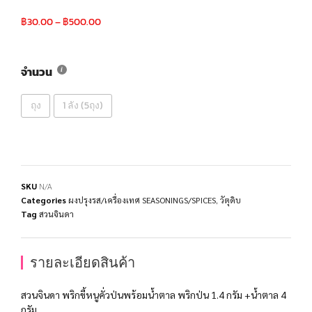
฿
30.00
–
฿
500.00
จำนวน
ถุง
1 ลัง (5ถุง)
SKU
N/A
Categories
ผงปรุงรส/เครื่องเทศ SEASONINGS/SPICES
,
วัตุดิบ
Tag
สวนจินดา
รายละเอียดสินค้า
สวนจินดา พริกขี้หนูคั่วป่นพร้อมน้ำตาล พริกป่น 1.4 กรัม +น้ำตาล 4
กรัม