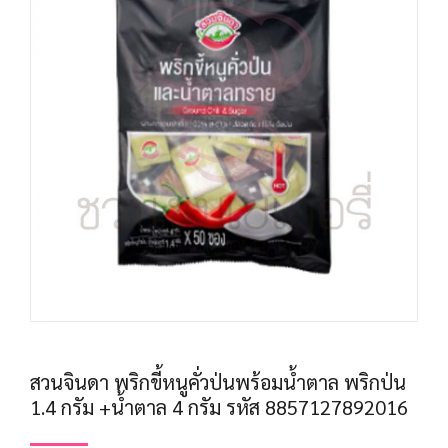
สวนจินดา พริกขี้หนูคั่วป่นพร้อมน้ำตาล พริกป่น
1.4 กรัม +น้ำตาล 4 กรัม รหัส 8857127892016