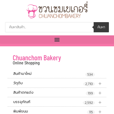
ค้นหา
Chuanchom Bakery
Online Shopping
สินค้ามาใหม่
534
+
วัตุดิบ
2,710
+
สินค้าตกแต่ง
199
+
บรรจุภัณฑ์
2,592
+
พิมพ์ขนม
115