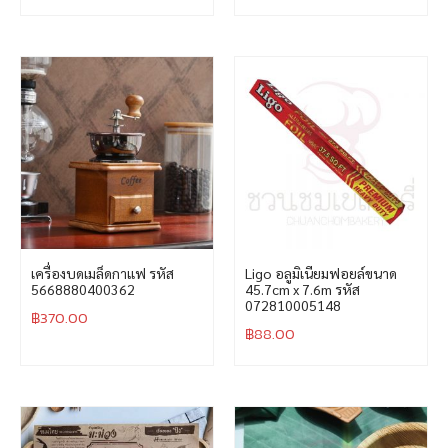
เครื่องบดเมล็ดกาแฟ รหัส
Ligo อลูมิเนียมฟอยล์ขนาด
5668880400362
45.7cm x 7.6m รหัส
072810005148
฿
370.00
฿
88.00