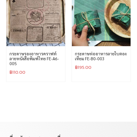
กระดาษรองอาหารคราฟท์
กระดาษห่ออาหารลายใบตอง
ลายหนังสือพิมพ์ไทย FE-A6-
เทียม FE-B0-003
005
฿
195.00
฿
110.00