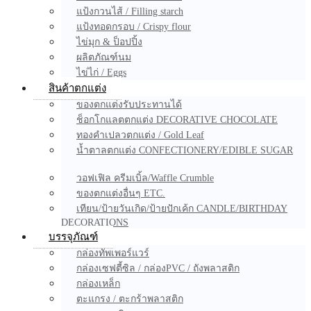
แป้งกวนไส้ / Filling starch
แป้งทอดกรอบ / Crispy flour
ไข่มุก & ป็อปปิ้ง
ผลิตภัณฑ์นม
ไข่ไก่ / Eggs
สินค้าตกแต่ง
ของตกแต่งรับประทานได้
ช็อกโกแลตตกแต่ง DECORATIVE CHOCOLATE
ทองคำเปลวตกแต่ง / Gold Leaf
น้ำตาลตกแต่ง CONFECTIONERY/EDIBLE SUGAR
วอฟเฟิล ครีมเบิ้ล/Waffle Crumble
ของตกแต่งอื่นๆ ETC.
เทียน/ป้ายวันเกิด/ป้ายปักเค้ก CANDLE/BIRTHDAY
DECORATIONS
บรรจุภัณฑ์
กล่องทัพเพอร์แวร์
กล่องเซฟตี้ซิล / กล่องPVC / ถังพลาสติก
กล่องเหล็ก
ตะแกรง / ตะกร้าพลาสติก