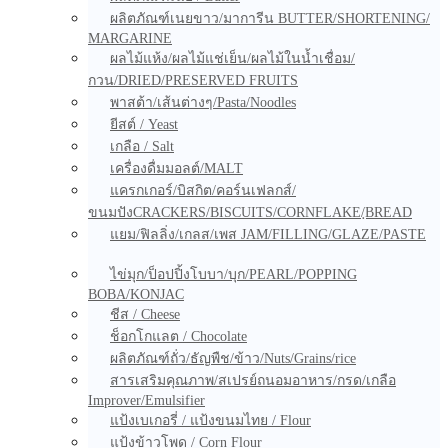
ผลิตภัณฑ์เนยขาว/มาการีน BUTTER/SHORTENING/
MARGARINE
ผลไม้แห้ง/ผลไม้แช่เย็น/ผลไม้ในน้ำเชื่อม/
กวน/DRIED/PRESERVED FRUITS
พาสต้า/เส้นต่างๆ/Pasta/Noodles
ยีสต์ / Yeast
เกลือ / Salt
เครื่องดื่มมอลต์/MALT
แครกเกอร์/บิสกิต/คอร์นเฟลกส์/
ขนมปังCRACKERS/BISCUITS/CORNFLAKE/ฺBREAD
แยม/ฟิลลิ่ง/เกลส/เพส JAM/FILLING/GLAZE/PASTE
ไข่มุก/ป็อปปิ้งโบบา/บุก/PEARL/POPPING
BOBA/KONJAC
ชีส / Cheese
ช็อกโกแลต / Chocolate
ผลิตภัณฑ์ถั่ว/ธัญพืช/ข้าว/Nuts/Grains/rice
สารเสริมคุณภาพ/สเปรย์ถนอมอาหาร/กรด/เกลือ
Improver/Emulsifier
แป้งเบเกอรี่ / แป้งขนมไทย / Flour
แป้งข้าวโพด / Corn Flour