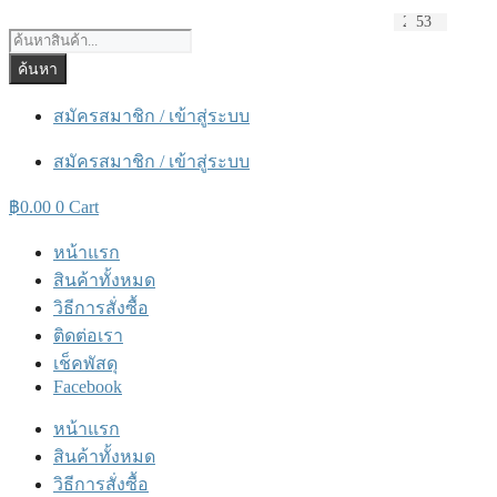
Skip
2,707
2,592
534
101
184
150
427
102
185
129
193
199
102
154
300
132
129
126
176
190
316
103
2
22
7
4
12
49
18
1
6
18
30
3
77
57
81
13
41
17
57
73
93
118
36
59
20
19
9
1
48
42
34
50
42
12
4
28
13
1
13
4
2
76
0
1
15
3
76
21
14
2
4
6
10
16
45
89
4
55
4
29
2
4
27
43
96
27
55
10
90
43
115
50
74
40
2
2
1
85
16
13
11
13
18
67
6
16
16
32
10
93
115
4
8
18
8
17
32
2
29
15
3
2
3
25
12
8
25
5
2
1
11
1
2
19
30
3
33
1
2
4
4
11
8
5
1
1
11
24
1
8
3
2
5
3
42
60
27
64
1
2
2
18
9
34
16
53
to
Products
content
search
ค้นหา
สมัครสมาชิก / เข้าสู่ระบบ
สมัครสมาชิก / เข้าสู่ระบบ
฿
0.00
0
Cart
หน้าแรก
สินค้าทั้งหมด
วิธีการสั่งซื้อ
ติดต่อเรา
เช็คพัสดุ
Facebook
หน้าแรก
สินค้าทั้งหมด
วิธีการสั่งซื้อ