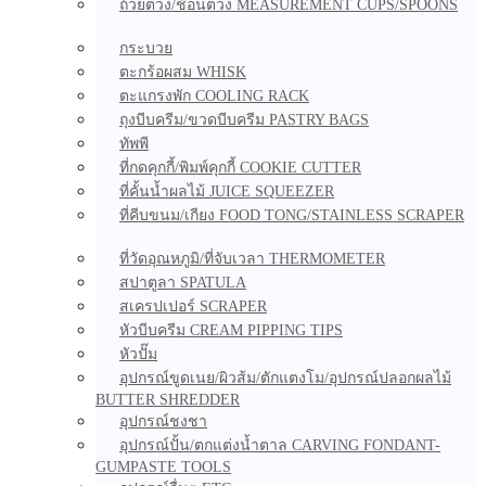
ถ้วยตวง/ช้อนตวง MEASUREMENT CUPS/SPOONS
กระบวย
ตะกร้อผสม WHISK
ตะแกรงพัก COOLING RACK
ถุงบีบครีม/ขวดบีบครีม PASTRY BAGS
ทัพพี
ที่กดคุกกี้/พิมพ์คุกกี้ COOKIE CUTTER
ที่คั้นน้ำผลไม้ JUICE SQUEEZER
ที่คีบขนม/เกียง FOOD TONG/STAINLESS SCRAPER
ที่วัดอุณหภูมิ/ที่จับเวลา THERMOMETER
สปาตูลา SPATULA
สเครปเปอร์ SCRAPER
หัวบีบครีม CREAM PIPPING TIPS
หัวปั๊ม
อุปกรณ์ขูดเนย/ผิวส้ม/ตักแตงโม/อุปกรณ์ปลอกผลไม้
BUTTER SHREDDER
อุปกรณ์ชงชา
อุปกรณ์ปั้น/ตกแต่งน้ำตาล CARVING FONDANT-
GUMPASTE TOOLS