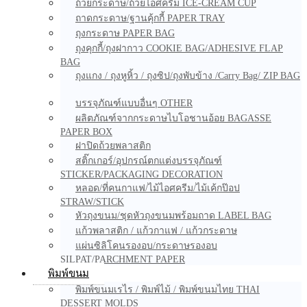
ถ้วยกระดาษ/ถ้วยไอศครีม ICE-CREAM CUP
ถาดกระดาษ/ฐานคุ้กกี้ PAPER TRAY
ถุงกระดาษ PAPER BAG
ถุงคุกกี้/ถุงฝากาว COOKIE BAG/ADHESIVE FLAP
BAG
ถุงแกง / ถุงหูหิ้ว / ถุงซิป/ถุงพับข้าง /Carry Bag/ ZIP BAG
บรรจุภัณฑ์แบบอื่นๆ OTHER
ผลิตภัณฑ์จากกระดาษไบโอชานอ้อย BAGASSE
PAPER BOX
ฝาปิดถ้วยพลาสติก
สติ๊กเกอร์/อุปกรณ์ตกแต่งบรรจุภัณฑ์
STICKER/PACKAGING DECORATION
หลอด/ที่คนกาแฟ/ไม้ไอศครีม/ไม้เค้กป๊อป
STRAW/STICK
หัวถุงขนม/ชุดหัวถุงขนมพร้อมถาด LABEL BAG
แก้วพลาสติก / แก้วกาแฟ / แก้วกระดาษ
แผ่นซิลิโคนรองอบ/กระดาษรองอบ
SILPAT/PARCHMENT PAPER
พิมพ์ขนม
พิมพ์ขนมเรไร / พิมพ์ไม้ / พิมพ์ขนมไทย THAI
DESSERT MOLDS