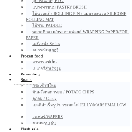
อุปกรณ์อื่นๆ ETC.
แปรงทาขนม PASTRY BRUSH
ไม้นวดแป้ง ROLLING PIN / แผ่นรองนวด SILICONE
ROLLING MAT
ไม้พาย PADDLE
พลาสติกแรพ/กระดาษฟอยล์ WRAPPING PAPER/FOIL
PAPER
เครื่องชั่ง Scales
อุปกรณ์เบเกอรี่
Frozen food
อาหารแช่เย็น
เบเกอรี่สำเร็จรูป
Promotion
Snack
กระเช้าปีใหม่
มันฝรั่งทอดกรอบ / POTATO CHIPS
ลูกอม / Candy
เยลลี่สำเร็จรูป/มาชเมลโล่ JELLY/MARSHMALLOW
เวเฟอร์/WAFERS
ขนมทานเล่น
Flash sale