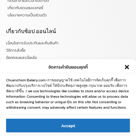
ที่ตั้งสาขาและเวลาเปิด-ปิด
เกี่ยวกับชวนชมเบเกอรี่
นโยบายความเป็นส่วนตัว
เกี่ยวกับช้อป ออนไลน์
เงื่อนไขการรับประกันและคืนสินค้า
วิธีการสั่งซื้อ
ข้อตกลงและเงื่อนไข
คำถามที่พบบ่อย
จัดการคำยินยอมคุกกี้
ติดตามข่าวสารได้ที่
Chuanchom Bakery.com เราขออนุญาตใช้ เทคโนโลยี่การจัดเก็บคุกกี๊ เพื่อการ
พัฒนาปรับปรุงบริการเวปไซด์ ให้มีประสิทธฺภาพสูงสุด กรุณากด ยอมรับ เพื่อการ
พัฒนาดีขึ้น / we use technologies like cookies to store and/or access device
chuanchombakery
information. Consenting to these technologies will allow us to process data
chuanchombakery
such as browsing behavior or unique IDs on this site. Not consenting or
www.chuanchombakery.com
withdrawing consent, may adversely affect certain features and functions.
ติดต่อสอบถาม
Accept
โทร. 065-526-2325, 02 519 8212