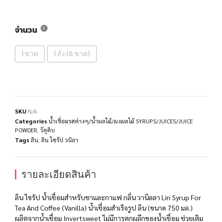
จำนวน
1 ขวด
1 ลัง (6 ขวด)
SKU
N/A
Categories
น้ำเชื่อมรสต่างๆ/น้ำผลไม้/ผงผลไม้ SYRUPS/JUICES/JUICE
POWDER
,
วัตุดิบ
Tags
ลิน
,
ลิน ไซรัป วนิลา
รายละเอียดสินค้า
ลิน ไซรัป น้ำเชื่อมสำหรับชาและกาแฟ กลิ่น วานิลลา Lin Syrup For
Tea And Coffee (Vanilla) น้ำเชื่อมสำเร็จรูป ลิน (ขนาด 750 มล.)
ผลิตจากน้ำเชื่อม Invertsweet ไม่มีการตกผลึกของน้ำเชื่อม ช่วยเติม