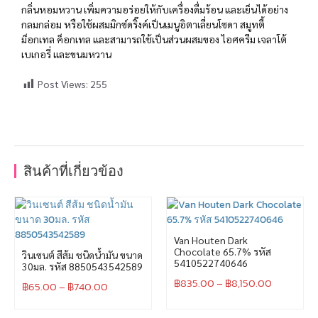
กลิ่นหอมหวาน เพิ่มความอร่อยให้กับเครื่องดื่มร้อน และเย็นได้อย่าง
กลมกล่อม หรือใช้ผสมมิกซ์ดริ๊งค์เป็นเมนูอิตาเลี่ยนโซดา สมูทตี้
ม็อกเทล ค็อกเทล และสามารถใช้เป็นส่วนผสมของ ไอศครีม เจลาโต้
เบเกอรี่ และขนมหวาน
Post Views:
255
สินค้าที่เกี่ยวข้อง
Van Houten Dark
Chocolate 65.7% รหัส
วินเซนต์ สีส้ม ชนิดน้ำมัน ขนาด
5410522740646
30มล. รหัส 8850543542589
฿
835.00
–
฿
8,150.00
฿
65.00
–
฿
740.00