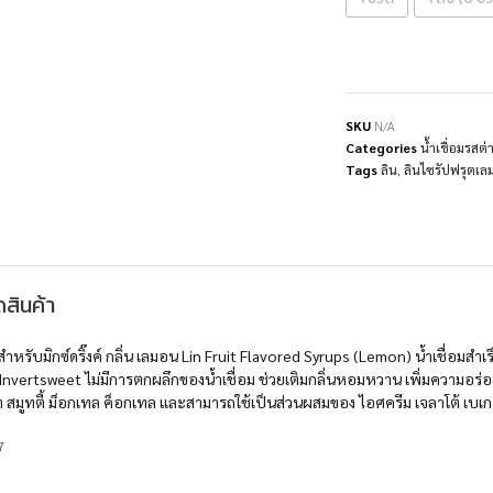
SKU
N/A
Categories
น้ำเชื่อมรส
Tags
ลิน
,
ลินไซรัปฟรุตเล
สินค้า
มสำหรับมิกซ์ดริ๊งค์ กลิ่น เลมอน Lin Fruit Flavored Syrups (Lemon) น้ำเชื่อมสำเ
Invertsweet ไม่มีการตกผลึกของน้ำเชื่อม ช่วยเติมกลิ่นหอมหวาน เพิ่มความอร่อยให
ดา สมูทตี้ ม็อกเทล ค็อกเทล และสามารถใช้เป็นส่วนผสมของ ไอศครีม เจลาโต้ เบ
7