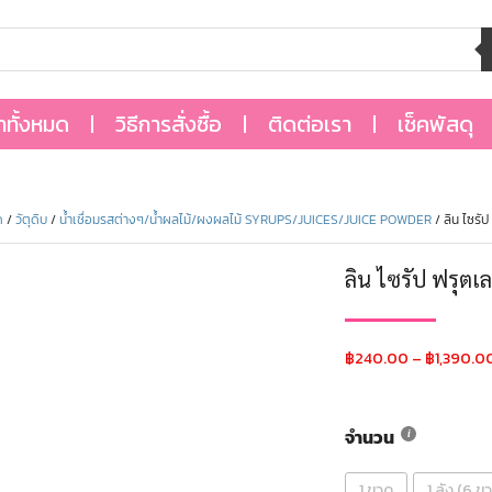
้าทั้งหมด
วิธีการสั่งซื้อ
ติดต่อเรา
เช็คพัสดุ
ด
/
วัตุดิบ
/
น้ำเชื่อมรสต่างๆ/น้ำผลไม้/ผงผลไม้ SYRUPS/JUICES/JUICE POWDER
/ ลิน ไซร
ลิน ไซรัป ฟรุต
฿
240.00
–
฿
1,390.0
จำนวน
1 ขวด
1 ลัง (6 ข