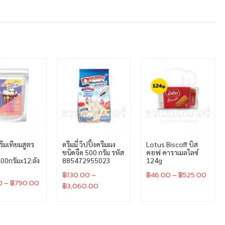
ครีมเทียมสูตร
ดรีมมี่ วิปปิ้งครีมผง
Lotus Biscoff บิส
ชนิดจืด 500 กรัม รหัส
คอฟ คาราเมลไลซ์
00กรัมx12:ลัง
885472955023
124g
฿
130.00
–
฿
46.00
–
฿
525.00
0
–
฿
790.00
฿
3,060.00