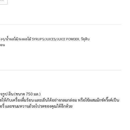
ต่างๆ/น้ำผลไม้/ผงผลไม้ SYRUPS/JUICES/JUICE POWDER
,
วัตุดิบ
มอน
ร็จรูป ลิน (ขนาด 750 มล.)
้กับเครื่องดื่มร้อน และเย็นได้อย่างกลมกล่อม หรือใช้ผสมมิกซ์ดริ๊งค์เป็น
เกอรี่ และขนมหวานถ้วยโปรดของคุณได้อีกด้วย