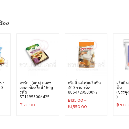
วข้อง
oir
อาร์ลา (Arla) มอสซา
ดรีมมี่ ผงโฟมครีมชีส
ดรีมมี่ 
50
เรลล่าชีสสไลซ์ 150g
400 กรัม รหัส
ปั่น
รหัส
8854729500097
(บรรจุ4
5711953006425
)
฿
135.00
–
฿
170.00
฿
70.0
฿
1,550.00