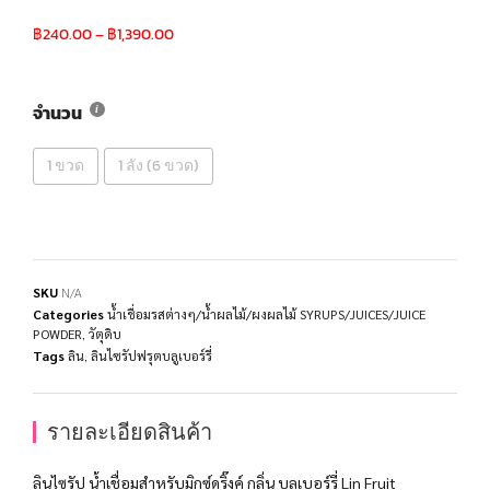
฿
240.00
–
฿
1,390.00
จำนวน
1 ขวด
1 ลัง (6 ขวด)
SKU
N/A
Categories
น้ำเชื่อมรสต่างๆ/น้ำผลไม้/ผงผลไม้ SYRUPS/JUICES/JUICE
POWDER
,
วัตุดิบ
Tags
ลิน
,
ลินไซรัปฟรุตบลูเบอร์รี่
รายละเอียดสินค้า
ลินไซรัป น้ำเชื่อมสำหรับมิกซ์ดริ๊งค์ กลิ่น บลูเบอร์รี่ Lin Fruit