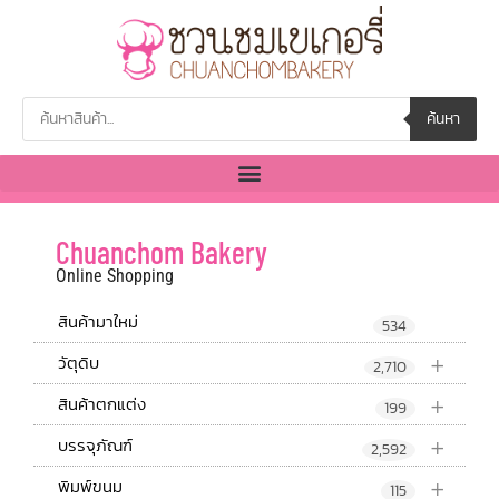
ค้นหา
Chuanchom Bakery
Online Shopping
สินค้ามาใหม่
534
+
วัตุดิบ
2,710
+
สินค้าตกแต่ง
199
+
บรรจุภัณฑ์
2,592
+
พิมพ์ขนม
115