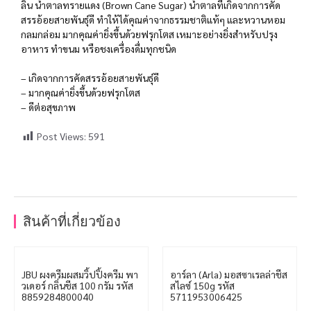
ลิน น้ำตาลทรายแดง (Brown Cane Sugar) น้ำตาลที่เกิดจากการคัด
สรรอ้อยสายพันธุ์ดี ทำให้ได้คุณค่าจากธรรมชาติแท้ๆ และหวานหอม
กลมกล่อม มากคุณค่ายิ่งขึ้นด้วยฟรุกโตส เหมาะอย่างยิ่งสำหรับปรุง
อาหาร ทำขนม หรือชงเครื่องดื่มทุกชนิด
– เกิดจากการคัดสรรอ้อยสายพันธุ์ดี
– มากคุณค่ายิ่งขึ้นด้วยฟรุกโตส
– ดีต่อสุขภาพ
Post Views:
591
สินค้าที่เกี่ยวข้อง
JBU ผงครีมผสมวิ้ปปิ้งครีม พา
อาร์ลา (Arla) มอสซาเรลล่าชีส
วเดอร์ กลิ่นชีส 100 กรัม รหัส
สไลซ์ 150g รหัส
8859284800040
5711953006425