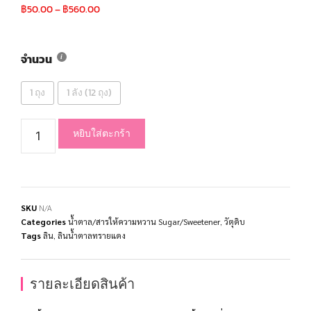
฿
50.00
–
฿
560.00
จำนวน
1 ถุง
1 ลัง (12 ถุง)
หยิบใส่ตะกร้า
SKU
N/A
Categories
น้ำตาล/สารให้ความหวาน Sugar/Sweetener
,
วัตุดิบ
Tags
ลิน
,
ลินน้ำตาลทรายแดง
รายละเอียดสินค้า