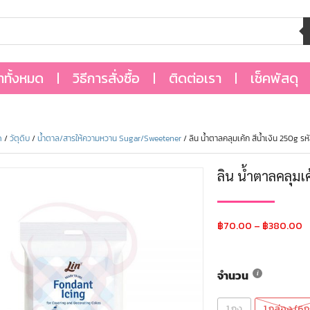
้าทั้งหมด
วิธีการสั่งซื้อ
ติดต่อเรา
เช็คพัสดุ
ด
/
วัตุดิบ
/
น้ำตาล/สารให้ความหวาน Sugar/Sweetener
/ ลิน น้ำตาลคลุมเค้ก สีน้ำเงิน 250g 
ลิน น้ำตาลคลุมเ
฿
70.00
–
฿
380.00
จำนวน
1 ถุง
1 กล่อง (6ถุ