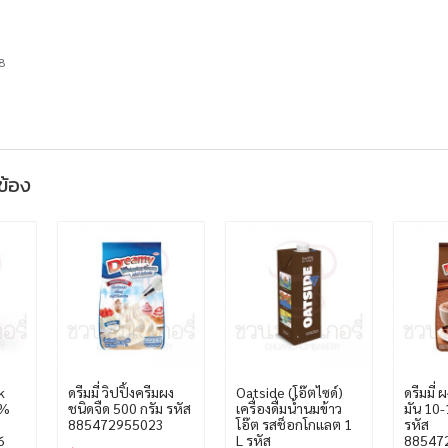
8
วข้อง
k
ดรีมมี่ วิปปิ้งครีมผง
Oatside (โอ๊ตไซด์)
ดรีมมี่ 
7%
ชนิดจืด 500 กรัม รหัส
เครื่องดื่มน้ำนมข้าว
มัน 10
885472955023
โอ๊ต รสช็อกโกแลต 1
รหัส
6
L รหัส
88547