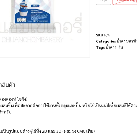
SKU
N/A
Categories
น้ำตาล/สารใ
Tags
น้ำตาล
,
ลิน
สินค้า
องดองท์ ไอซิ่ง)
กผสมขึ้นเพื่อสะดวกต่อการใช้งานทั้งคลุมและปั้น หรือใช้เป็นแม่สีเพื่อผสมสีได้ต
ะสำหรับ
เป็นรูปแบบต่างๆได้ทั้ง 2D และ 3D (ผสมผง CMC เพิ่ม)