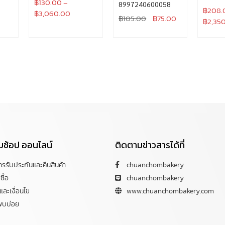
฿
130.00
–
8997240600058
฿
208.
฿
3,060.00
฿
105.00
฿
75.00
฿
2,35
กับช้อป ออนไลน์
ติดตามข่าวสารได้ที่
การรับประกันและคืนสินค้า
chuanchombakery
ซื้อ
chuanchombakery
ละเงื่อนไข
www.chuanchombakery.com
พบบ่อย