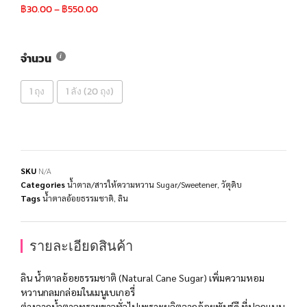
฿
30.00
–
฿
550.00
จำนวน
1 ถุง
1 ลัง (20 ถุง)
SKU
N/A
Categories
น้ำตาล/สารให้ความหวาน Sugar/Sweetener
,
วัตุดิบ
Tags
น้ำตาลอ้อยธรรมชาติ
,
ลิน
รายละเอียดสินค้า
ลิน น้ำตาลอ้อยธรรมชาติ (Natural Cane Sugar) เพิ่มความหอม
หวานกลมกล่อมในเมนูเบเกอรี่
ต่างจากน้ำตาลทรายขาวทั่วไปเพราะผลิตจากอ้อยพันธุ์ดี ที่ปลูกแบบ