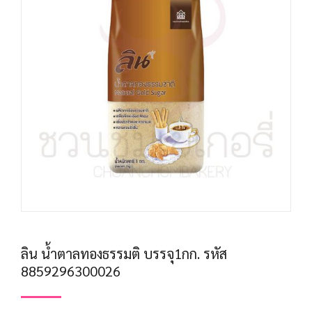
ลิน น้ำตาลทองธรรมติ บรรจุ1กก. รหัส
8859296300026