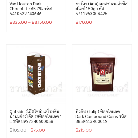
Van Houten Dark
อาร์ลา (Arla) มอสซาเรลล่าชีส
Chocolate 65.7% รหัส
สไลซ์ 150g รหัส
5410522740646
5711953006425
฿
835.00
–
฿
8,150.00
฿
170.00
Oatside (โอ๊ตไซด์) เครื่องดื่ม
ทิวลิป (Tulip) ช็อกโกแลต
น้ำนมข้าวโอ๊ต รสช็อกโกแลต 1
Dark Compound Coins รหัส
L รหัส 8997240600058
8859613400019
฿
105.00
฿
75.00
฿
215.00