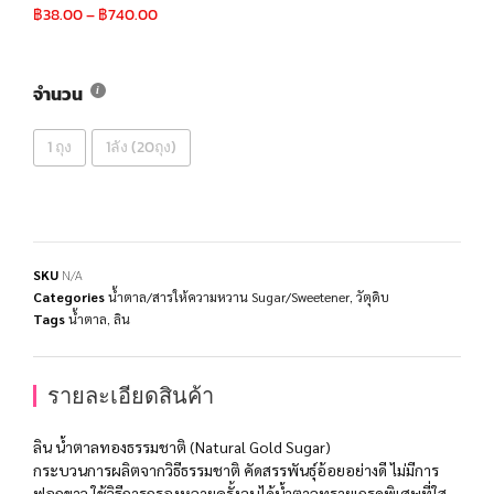
฿
38.00
–
฿
740.00
จำนวน
1 ถุง
1ลัง (20ถุง)
SKU
N/A
Categories
น้ำตาล/สารให้ความหวาน Sugar/Sweetener
,
วัตุดิบ
Tags
น้ำตาล
,
ลิน
รายละเอียดสินค้า
ลิน น้ำตาลทองธรรมชาติ (Natural Gold Sugar)
กระบวนการผลิตจากวิธีธรรมชาติ คัดสรรพันธุ์อ้อยอย่างดี ไม่มีการ
ฟอกขาว ใช้วิธีการกรองหลายครั้งจนได้น้ำตาลทรายเกรดพิเศษที่ใส