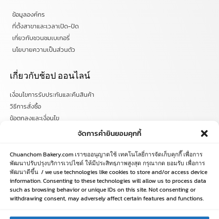
ข้อมูลองค์กร
ที่ตั้งสาขาและเวลาเปิด-ปิด
เกี่ยวกับชวนชมเบเกอรี่
นโยบายความเป็นส่วนตัว
เกี่ยวกับช้อป ออนไลน์
เงื่อนไขการรับประกันและคืนสินค้า
วิธีการสั่งซื้อ
ข้อตกลงและเงื่อนไข
คำถามที่พบบ่อย
จัดการคำยินยอมคุกกี้
ติดตามข่าวสารได้ที่
Chuanchom Bakery.com เราขออนุญาตใช้ เทคโนโลยี่การจัดเก็บคุกกี๊ เพื่อการ
พัฒนาปรับปรุงบริการเวปไซด์ ให้มีประสิทธฺภาพสูงสุด กรุณากด ยอมรับ เพื่อการ
พัฒนาดีขึ้น / we use technologies like cookies to store and/or access device
chuanchombakery
information. Consenting to these technologies will allow us to process data
chuanchombakery
such as browsing behavior or unique IDs on this site. Not consenting or
www.chuanchombakery.com
withdrawing consent, may adversely affect certain features and functions.