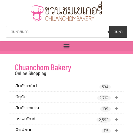
ค้นหา
Chuanchom Bakery
Online Shopping
สินค้ามาใหม่
534
+
วัตุดิบ
2,710
+
สินค้าตกแต่ง
199
+
บรรจุภัณฑ์
2,592
+
พิมพ์ขนม
115