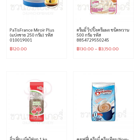
PaTisFrance Miroir Plus
ดรีมมี่ วิปปิ้งครีมผง ชนิดหวาน
(แบ่งขาย 250 กรัม) รหัส
500 กรัม รหัส
010019001
8854729550245
฿
120.00
฿
130.00
–
฿
3,150.00
จิ่วเฟิ่น เม็ดไข่มุก 1 kg
คอฟฟี่ ดรีมมี่ ครีมเทียม Nom-