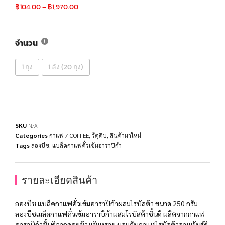
฿
104.00
–
฿
1,970.00
จำนวน
1 ถุง
1 ลัง (20 ถุง)
SKU
N/A
Categories
กาแฟ / COFFEE
,
วัตุดิบ
,
สินค้ามาใหม่
Tags
ลองบีช
,
แบล็คกาแฟคั่วเข้มอาราปิก้า
รายละเอียดสินค้า
ลองบีช แบล็คกาแฟคั่วเข้มอาราปิก้าผสมโรบัสต้า ขนาด 250 กรัม
ลองบีชเมล็ดกาแฟคั่วเข้มอาราบิก้าผสมโรบัสต้าชั้นดี ผลิตจากกาแฟ
อาราบิก้าชั้นดีจากดอยช้างเชียงราย ผสมกับกาแฟโรบัสต้าสายพันธุ์ดี