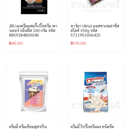
JBU ผงครีมผสมวิ้ปปิ้งครีม พา
อาร์ลา (Arla) มอสซาเรลล่าชีส
วเดอร์ กลิ่นชีส 100 กรัม รหัส
สไลซ์ 150g รหัส
8859284800040
5711953006425
฿
45.00
฿
170.00
ดรีมมี่ ครีมเทียมสูตรปั่น
ดรีมมี่ วิปปิ้งครีมผง ชนิดจืด