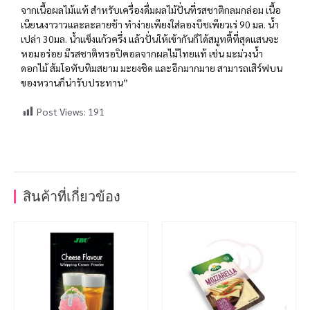
จากเนื้อผลไม้เแท้ สำหรับเครื่องดื่มผลไม้ปั่นที่รสชาติกลมกล่อม เนื้อ
เนียนเงาวาวและละลายช้า ทำง่ายเพียงใส่ลองบีชเพียวเร่ 90 มล. น้ำ
เปล่า 30มล. น้ำแข็งแก้วครึ่ง แล้วปั่นให้เข้ากันก็ได้สมูทตี้ที่สุดแสนจะ
หอมอร่อย มีรสชาติทรอปิคอลจากผลไม้ไทยแท้ เช่น มะม่วงน้ำ
ดอกไม้ ส้มโอทับทิมสยาม มะยงชิด และอีกมากมาย สามารถเสิร์ฟบน
ของหวานก็น่ารับประทาน”
Post Views:
191
สินค้าที่เกี่ยวข้อง