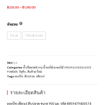
฿
233.00
–
฿
1,310.00
จำนวน
1 ขวด
1 ลัง (6 ขวด)
SKU
N/A
Categories
น้ำเชื่อมรสต่างๆ/น้ำผลไม้/ผงผลไม้ SYRUPS/JUICES/JUICE
POWDER
,
วัตุดิบ
,
สินค้ามาใหม่
Tags
ลองบีช
,
สับปะรด
,
เพียวเร่
รายละเอียดสินค้า
ลองบีช เพียวเร่ สับปะรด ขนาด 900 มล. รหัส 8859479400574