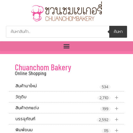
ค้นหา
Chuanchom Bakery
Online Shopping
สินค้ามาใหม่
534
+
วัตุดิบ
2,710
+
สินค้าตกแต่ง
199
+
บรรจุภัณฑ์
2,592
+
พิมพ์ขนม
115