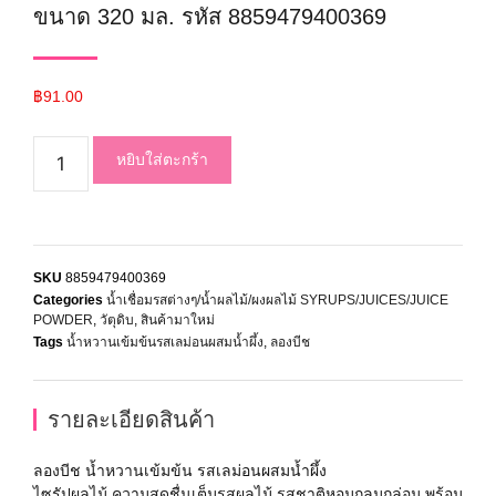
ขนาด 320 มล. รหัส 8859479400369
฿
91.00
หยิบใส่ตะกร้า
SKU
8859479400369
Categories
น้ำเชื่อมรสต่างๆ/น้ำผลไม้/ผงผลไม้ SYRUPS/JUICES/JUICE
POWDER
,
วัตุดิบ
,
สินค้ามาใหม่
Tags
น้ำหวานเข้มข้นรสเลม่อนผสมน้ำผึ้ง
,
ลองบีช
รายละเอียดสินค้า
ลองบีช น้ำหวานเข้มข้น รสเลม่อนผสมน้ำผึ้ง
ไซรัปผลไม้ ความสดชื่นเต็มรสผลไม้ รสชาติหอมกลมกล่อม พร้อม