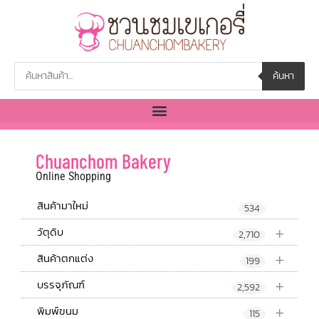
ค้นหา
Chuanchom Bakery
Online Shopping
สินค้ามาใหม่
534
+
วัตุดิบ
2,710
+
สินค้าตกแต่ง
199
+
บรรจุภัณฑ์
2,592
+
พิมพ์ขนม
115