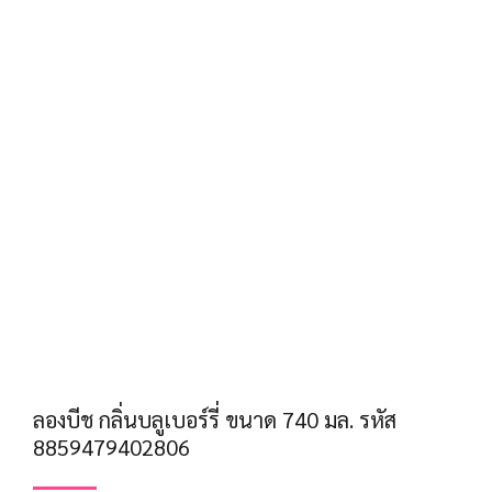
ลองบีช กลิ่นบลูเบอร์รี่ ขนาด 740 มล. รหัส
8859479402806