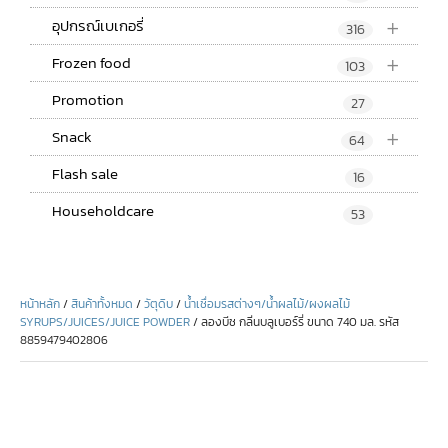
+
อุปกรณ์เบเกอรี่
316
+
Frozen food
103
Promotion
27
+
Snack
64
Flash sale
16
Householdcare
53
หน้าหลัก
/
สินค้าทั้งหมด
/
วัตุดิบ
/
น้ำเชื่อมรสต่างๆ/น้ำผลไม้/ผงผลไม้
SYRUPS/JUICES/JUICE POWDER
/ ลองบีช กลิ่นบลูเบอร์รี่ ขนาด 740 มล. รหัส
8859479402806