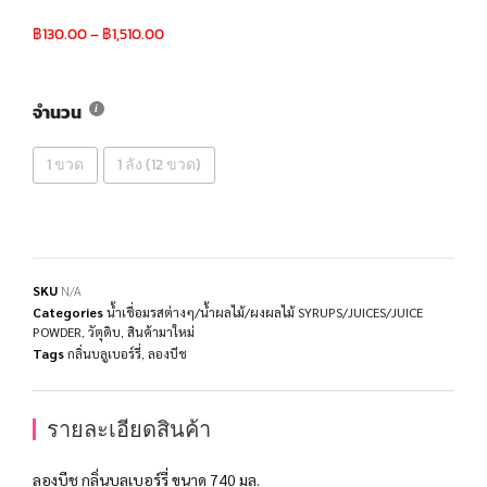
฿
130.00
–
฿
1,510.00
จำนวน
1 ขวด
1 ลัง (12 ขวด)
SKU
N/A
Categories
น้ำเชื่อมรสต่างๆ/น้ำผลไม้/ผงผลไม้ SYRUPS/JUICES/JUICE
POWDER
,
วัตุดิบ
,
สินค้ามาใหม่
Tags
กลิ่นบลูเบอร์รี่
,
ลองบีช
รายละเอียดสินค้า
ลองบีช กลิ่นบลูเบอร์รี่ ขนาด 740 มล.