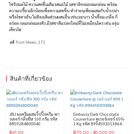
ไซรัปผลไม้ ความสดชื่นเต็มรสผลไม้ รสชาติหอมกลมกล่อม พร้อม
ความเปรี้ยวเล็กน้อยเพื่อความสดชื่น ทำง่ายๆเพียงผสมกับน้ำเปล่า
หรือโซดาเย็น ไม่ต้องเติมส่วนผสมอื่น เช่น มะนาว น้ำเชื่อม เกลือ ก็
อร่อย กลมกล่อมลงตัว มีรสชาติแปลกใหม่ที่ไม่เหมือนใคร เช่น องุ่น
เคียวโฮ
Post Views:
173
สินค้าที่เกี่ยวข้อง
JBU ผงครีมผสมวิ้ปปิ้งครีม พา
Embassy Dark Chocolate
วเดอร์ กลิ่นชีส 100 กรัม รหัส
Couverture คูเวอร์เจอร์ 65%
8859284800040
1 Kg รหัส 8994592013864
฿
45.00
฿
715.00
–
฿
5,500.00