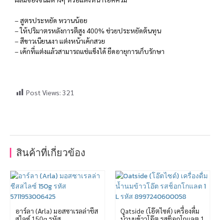
– สูตรประหยัด หวานน้อย
– ให้ปริมาตรหลังการตีสูง 400% ช่วยประหยัดต้นทุน
– สีขาวเนียนเงา แต่งหน้าเค้กสวย
– เค้กที่แต่งแล้วสามารถแช่แข็งได้ ยืดอายุการเก็บรักษา
Post Views:
321
สินค้าที่เกี่ยวข้อง
อาร์ลา (Arla) มอสซาเรลล่าชีส
Oatside (โอ๊ตไซด์) เครื่องดื่ม
สไลซ์ 150g รหัส
น้ำนมข้าวโอ๊ต รสช็อกโกแลต 1