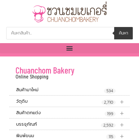
ค้นหา
Chuanchom Bakery
Online Shopping
สินค้ามาใหม่
534
+
วัตุดิบ
2,710
+
สินค้าตกแต่ง
199
+
บรรจุภัณฑ์
2,592
+
พิมพ์ขนม
115