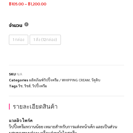
฿
105.00
–
฿
1,200.00
จำนวน
1 กล่อง
1 ลัง (12กล่อง)
SKU
N/A
Categories
ผลิตภัณฑ์วิปปิ้งครีม / WHIPPING CREAM
,
วัตุดิบ
Tags
ริช
,
ริชส์
,
วิปปิ้งครีม
รายละเอียดสินค้า
แวลลิว ไพร์ด
วิปปิ้งครีมหวานน้อย เหมาะสำหรับการแต่งหน้าเค้ก และเป็นส่วน
ผสมของขนมต่างๆ หรือแต่งหน้าไอศครีม