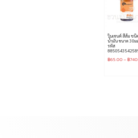
วินเซนต์ สีส้ม ชนิ
น้ำมัน ขนาด 30ม
รหัส
885054354258
฿
65.00
–
฿
740