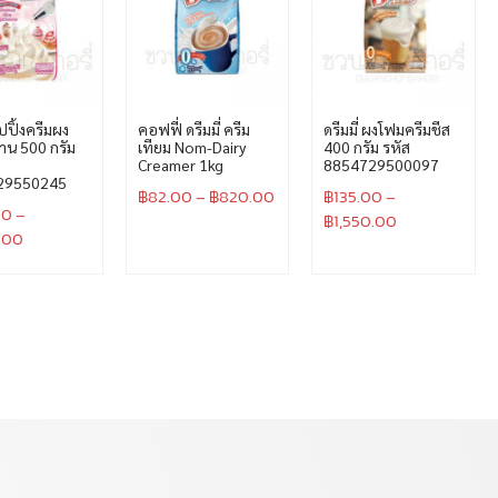
วิปปิ้งครีมผง
คอฟฟี่ ดรีมมี่ ครีม
ดรีมมี่ ผงโฟมครีมชีส
าน 500 กรัม
เทียม Nom-Dairy
400 กรัม รหัส
Creamer 1kg
8854729500097
29550245
฿
82.00
–
฿
820.00
฿
135.00
–
00
–
฿
1,550.00
.00