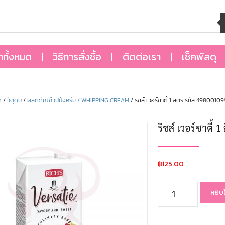
้าทั้งหมด
วิธีการสั่งซื้อ
ติดต่อเรา
เช็คพัสดุ
ด
/
วัตุดิบ
/
ผลิตภัณฑ์วิปปิ้งครีม / WHIPPING CREAM
/ ริชส์ เวอร์ซาตี้ 1 ลิตร รหัส 4980010
ริชส์ เวอร์ซาตี้
฿
125.00
หยิบ