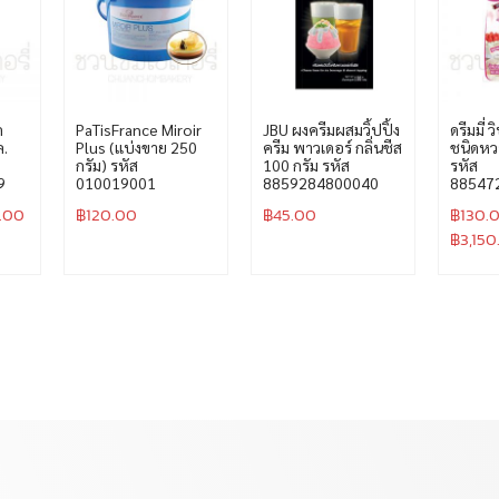
ด
PaTisFrance Miroir
JBU ผงครีมผสมวิ้ปปิ้ง
ดรีมมี่ 
ล.
Plus (แบ่งขาย 250
ครีม พาวเดอร์ กลิ่นชีส
ชนิดหว
กรัม) รหัส
100 กรัม รหัส
รหัส
9
010019001
8859284800040
88547
.00
฿
120.00
฿
45.00
฿
130.
฿
3,150