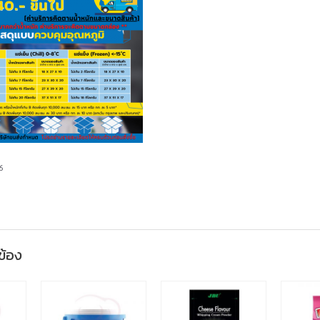
6
วข้อง