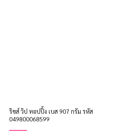
ริชส์ วิป ทอปปิ้ง เบส 907 กรัม รหัส
049800068599