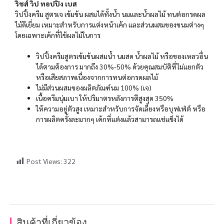
ริชส์ วิป ทอปปิ้ง เบส
วิปปิ้งครีม สูตรเจ เข้มข้น ผสมได้ทั้งน้ำ นมและน้ำผลไม้ ทนต่อกรดผล
ไม้ดีเยี่ยม เหมาะสำหรับการแต่งหน้าเค้ก และส่วนผสมของขนมต่างๆ
โดยเฉพาะเค้กที่ใช้ผลไม้ในการ
วิปปิ้งครีมสูตรเข้มข้นผสมน้ำ นมสด น้ำผลไม้ หรือของเหลวอื่น
ได้ตามต้องการ มากถึง 30%-50% ด้วยคุณสมบัติที่ไม่แยกตัว
หรือเสียสภาพเนื่องจากการทนต่อกรดผลไม้
ไม่มีส่วนผสมของผลิตภัณฑ์นม 100% (เจ)
เนื้อครีมนุ่มเบา ให้ปริมาตรหลังการตีสูงสุด 350%
ให้ความอยู่ตัวสูง เหมาะสำหรับการจัดเลี้ยงหรือบุฟเฟ่ต์ หรือ
การผลิตครั้งละมากๆ เค้กที่แต่งแล้วสามารถแช่แข็งได้
Post Views:
322
สินค้าที่เกี่ยวข้อง