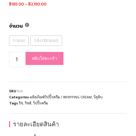
฿
185.00
–
฿
2,190.00
จำนวน
1 กล่อง
1 ลัง (12กล่อง)
หยิบใส่ตะกร้า
SKU
N/A
Categories
ผลิตภัณฑ์วิปปิ้งครีม / WHIPPING CREAM
,
วัตุดิบ
Tags
ริช
,
ริชส์
,
วิปปิ้งครีม
รายละเอียดสินค้า