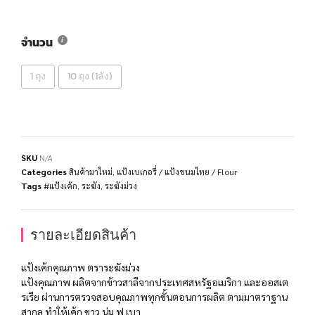
จำนวน
1 ถุง
10 ถุง (1ลัง)
SKU
N/A
Categories
สินค้ามาใหม่
,
แป้งเบเกอรี่ / แป้งขนมไทย / Flour
Tags
#แป้งเค้ก
,
ระฆัง
,
ระฆังม่วง
รายละเอียดสินค้า
แป้งเค้กคุณภาพ ตราระฆังม่วง
แป้งคุณภาพ ผลิตจากข้าวสาลีจากประเทศสหรัฐอเมริกา และออสเต
รเรีย ผ่านการตรวจสอบคุณภาพทุกขั้นตอนการผลิต ตามมาตราฐาน
สากล ทำให้เค้ก ขาว นุ่ม ฟู เบา