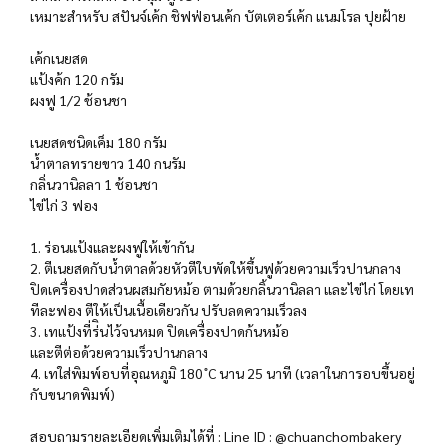
เหมาะสำหรับ สปันจ์เค้ก ชิฟฟ่อนเค้ก บัตเตอร์เค้ก แนมโรล ปุยฝ้าย
เค้กเนยสด
แป้งค้ก 120 กรัม
ผงฟู 1/2 ช้อนชา
เนยสดชนิดเค็ม 180 กรัม
น้ำตาลทรายขาว 140 กนรัม
กลิ่นวานิลลา 1 ช้อนชา
ไข่ไก่ 3 ฟอง
1. ร่อนแป้งและผงฟูให้เข้ากัน
2. ตีเนยสดกับน้ำตาลด้วยหัวตีใบพัดให้ขึ้นฟูด้วยความเร็วปานกลาง
ปิดเครื่องปาดส่วนผสมกัยหม้อ ตามด้วยกลิ้นวานิลลา และไข่ไก่ โดยเท
ทีละฟอง ตีให้เป็นเนื้อเดียวกัน ปรับลดความเร็วลง
3. เทแป้งที่ร่ินไว้จนหมด ปิดเครื่องปาดก้นหม้อ
และตีต่อด้วยความเร็วปานกลาง
4. เทใส่พิมพ์อบที่อุณหภูมิ 180 ํC นาน 25 นาที (เวลาในการอบขึ้นอยู่
กับขนาดพิมพ์)
สอบถามรายละเอียดเพิ่มเติมได้ที่ : Line ID : @chuanchombakery