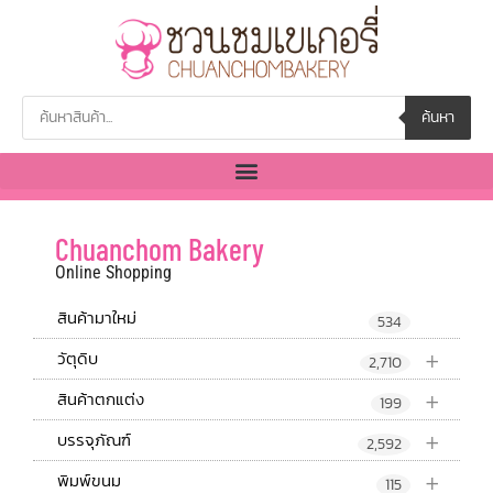
ค้นหา
Chuanchom Bakery
Online Shopping
สินค้ามาใหม่
534
+
วัตุดิบ
2,710
+
สินค้าตกแต่ง
199
+
บรรจุภัณฑ์
2,592
+
พิมพ์ขนม
115