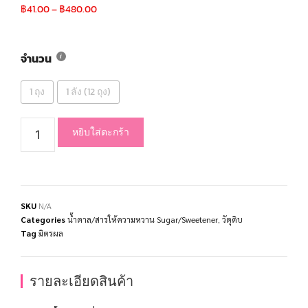
฿
41.00
–
฿
480.00
จำนวน
1 ถุง
1 ลัง (12 ถุง)
หยิบใส่ตะกร้า
SKU
N/A
Categories
น้ำตาล/สารให้ความหวาน Sugar/Sweetener
,
วัตุดิบ
Tag
มิตรผล
รายละเอียดสินค้า