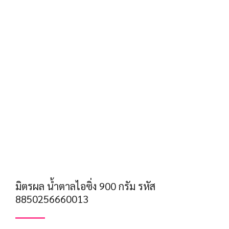
มิตรผล น้ำตาลไอซิ่ง 900 กรัม รหัส
8850256660013