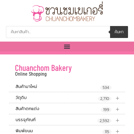
ค้นหา
Chuanchom Bakery
Online Shopping
สินค้ามาใหม่
534
+
วัตุดิบ
2,710
+
สินค้าตกแต่ง
199
+
บรรจุภัณฑ์
2,592
+
พิมพ์ขนม
115