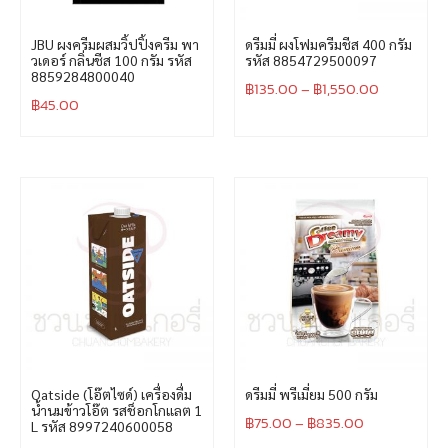
JBU ผงครีมผสมวิ้ปปิ้งครีม พา
ดรีมมี่ ผงโฟมครีมชีส 400 กรัม
วเดอร์ กลิ่นชีส 100 กรัม รหัส
รหัส 8854729500097
8859284800040
฿
135.00
–
฿
1,550.00
฿
45.00
Oatside (โอ๊ตไซด์) เครื่องดื่ม
ดรีมมี่ พรีเมี่ยม 500 กรัม
น้ำนมข้าวโอ๊ต รสช็อกโกแลต 1
฿
75.00
–
฿
835.00
L รหัส 8997240600058