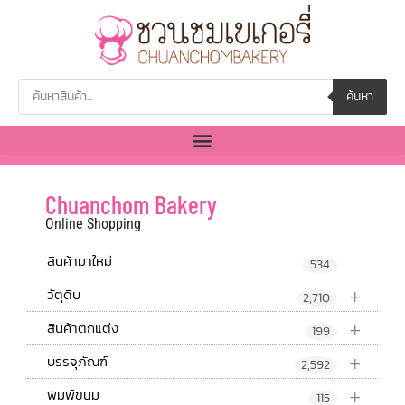
ค้นหา
Chuanchom Bakery
Online Shopping
สินค้ามาใหม่
534
+
วัตุดิบ
2,710
+
สินค้าตกแต่ง
199
+
บรรจุภัณฑ์
2,592
+
พิมพ์ขนม
115