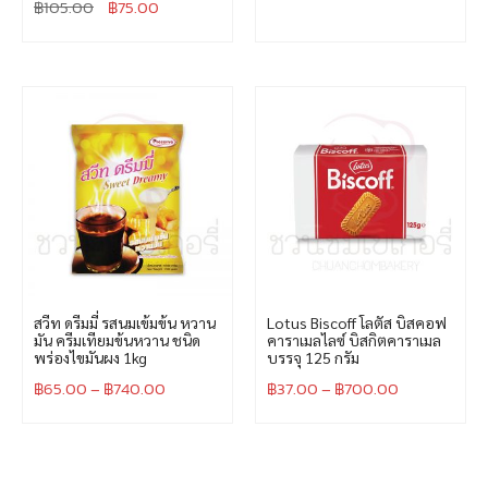
฿
105.00
฿
75.00
สวีท ดรีมมี่ รสนมเข้มข้น หวาน
Lotus Biscoff โลตัส บิสคอฟ
มัน ครีมเทียมข้นหวาน ชนิด
คาราเมลไลซ์ บิสกิตคาราเมล
พร่องไขมันผง 1kg
บรรจุ 125 กรัม
฿
65.00
–
฿
740.00
฿
37.00
–
฿
700.00