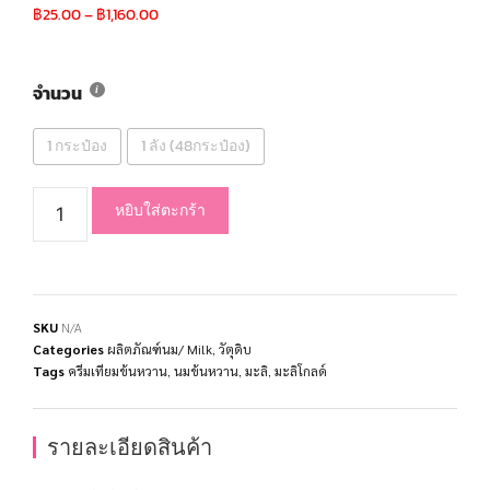
฿
25.00
–
฿
1,160.00
จำนวน
1 กระป๋อง
1 ลัง (48กระป๋อง)
หยิบใส่ตะกร้า
SKU
N/A
Categories
ผลิตภัณฑ์นม/ Milk
,
วัตุดิบ
Tags
ครีมเทียมข้นหวาน
,
นมข้นหวาน
,
มะลิ
,
มะลิโกลด์
รายละเอียดสินค้า