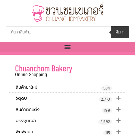
ค้นหา
Chuanchom Bakery
Online Shopping
สินค้ามาใหม่
534
+
วัตุดิบ
2,710
+
สินค้าตกแต่ง
199
+
บรรจุภัณฑ์
2,592
+
พิมพ์ขนม
115