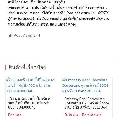
มะลิ โกลด์ ครีมเทียมข้นหวาน 380 กรัม
เพิ่มรสชาติ หวาน มัน ให้กับเครื่องดื่ม ชา กาเเฟ โกโก้ ดึงรสชาติความ
เข้มข้นของกาแฟออกมาได้เป็นอย่างดี ไม่กลบกลิ่นกาเเฟ เเนะนำให้ใช้
คู่กับครีมเทียมพร่องไขมัน ตรามะลิโกลด์ อีกทั้งยังสามารถใช้เติมความ
หวานอร่อยให้กับขนมหวาน และเบเกอรี่ ต่างๆ
Post Views:
344
สินค้าที่เกี่ยวข้อง
JBU ผงครีมผสมวิ้ปปิ้งครีม พา
Embassy Dark Chocolate
วเดอร์ กลิ่นชีส 100 กรัม รหัส
Couverture คูเวอร์เจอร์ 65%
8859284800040
1 Kg รหัส 8994592013864
฿
45.00
฿
715.00
–
฿
5,500.00