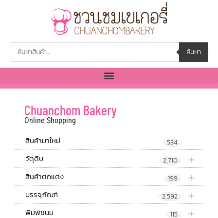
ค้นหา
Chuanchom Bakery
Online Shopping
สินค้ามาใหม่
534
+
วัตุดิบ
2,710
+
สินค้าตกแต่ง
199
+
บรรจุภัณฑ์
2,592
+
พิมพ์ขนม
115