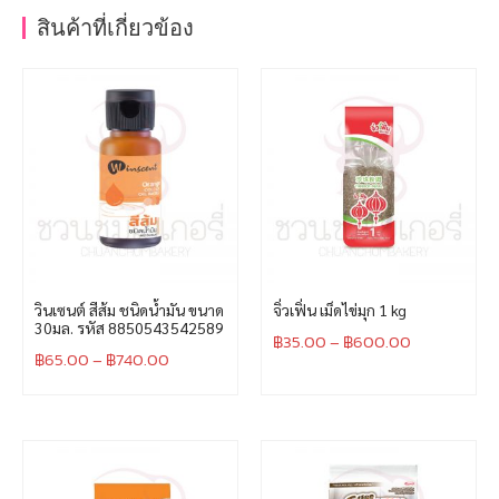
สินค้าที่เกี่ยวข้อง
วินเซนต์ สีส้ม ชนิดน้ำมัน ขนาด
จิ่วเฟิ่น เม็ดไข่มุก 1 kg
30มล. รหัส 8850543542589
฿
35.00
–
฿
600.00
฿
65.00
–
฿
740.00