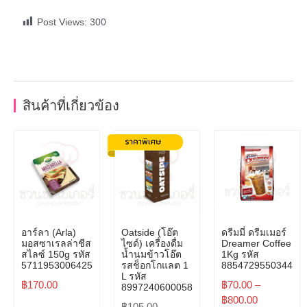
Post Views:
300
สินค้าที่เกี่ยวข้อง
อาร์ลา (Arla)
Oatside (โอ๊ต
ดรีมมี่ ดรีมเมอร์
มอสซาเรลล่าชีส
ไซด์) เครื่องดื่ม
Dreamer Coffee
สไลซ์ 150g รหัส
น้ำนมข้าวโอ๊ต
1Kg รหัส
5711953006425
รสช็อกโกแลต 1
8854729550344
L รหัส
฿
170.00
฿
70.00
–
8997240600058
฿
800.00
฿
105.00