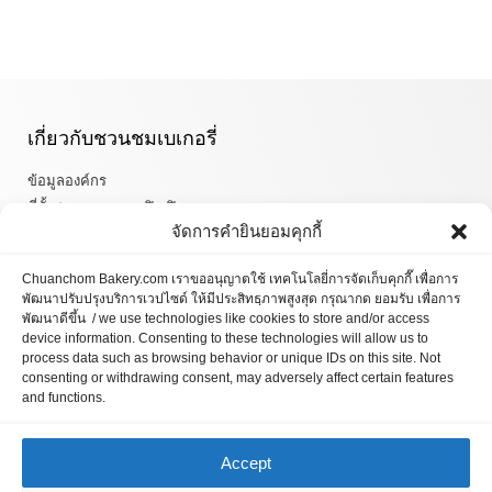
เกี่ยวกับชวนชมเบเกอรี่
ข้อมูลองค์กร
ที่ตั้งสาขาและเวลาเปิด-ปิด
จัดการคำยินยอมคุกกี้
เกี่ยวกับชวนชมเบเกอรี่
Chuanchom Bakery.com เราขออนุญาตใช้ เทคโนโลยี่การจัดเก็บคุกกี๊ เพื่อการ
นโยบายความเป็นส่วนตัว
พัฒนาปรับปรุงบริการเวปไซด์ ให้มีประสิทธฺภาพสูงสุด กรุณากด ยอมรับ เพื่อการ
พัฒนาดีขึ้น / we use technologies like cookies to store and/or access
เกี่ยวกับช้อป ออนไลน์
device information. Consenting to these technologies will allow us to
process data such as browsing behavior or unique IDs on this site. Not
consenting or withdrawing consent, may adversely affect certain features
เงื่อนไขการรับประกันและคืนสินค้า
and functions.
วิธีการสั่งซื้อ
ข้อตกลงและเงื่อนไข
Accept
คำถามที่พบบ่อย
Deny