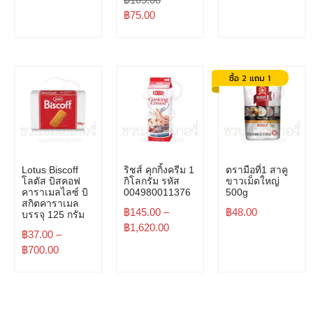
฿
75.00
Lotus Biscoff
ริชส์ คุกกิ้งครีม 1
ตรามือที่1 สาคู
โลตัส บิสคอฟ
กิโลกรัม รหัส
ขาวเม็ดใหญ่
คาราเมลไลซ์ บิ
004980011376
500g
สกิตคาราเมล
฿
145.00
–
฿
48.00
บรรจุ 125 กรัม
฿
1,620.00
฿
37.00
–
฿
700.00