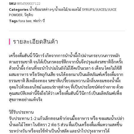
SKU
8854599007122
Categories
น้ำเชื่อมรสต่างๆ/น้ำผลไม้/ผงผลไม้ SYRUPS/JUICES/JUICE
POWDER
,
วัตุดิบ
Tags
fora bee
,
ฟอร่า บี
รายละเอียดสินค้า
เครื่องดื่มฮันนี่ วีนีการ์ เกิดจากการนำน้ำผึ้งไปผ่านกระบวนการหมัก
ตามธรรมชาติ จนได้เป็นกรดอะซิติกจากนั้นจึงปรุงแต่งรสชาติอีกครั้ง
ด้วยน้ำผึ้ง ก่อนที่จะนำไปบ่มในถังไม้โอ๊คเป็นเวลา 6 เดือน โดยไม่ใช้สี
ผสมอาหาร หรือวัตถุกันเสีย จนได้ออกมาเป็นผลิตภัณฑ์เครื่องดื่มจาก
ธรรมชาติ สีเหลืองทอง รสชาติเปรี้ยวอมหวาน มีกลิ่นหอมของน้ำผึ้ง
อุดมไปด้วยเอนไซม์ และแร่ธาตุต่างๆ ที่เป็นประโยชน์ต่อร่างกาย ด้วย
คุณสมบัติเหล่านี้จึงถือได้ว่า เครื่องดื่มฮันนี่ วีนีการ์ เป็นผลิตภัณฑ์เพื่อ
สุขภาพอย่างแท้จริง
วิธีรับประทาน
รับประทาน 1-2 แก้วเล็กตอนเช้าก่อนมื้ออาหาร หรือ ชงผสมน้ำเปล่า
น้ำผลไม้ โซดา ในอัตรา 2 ต่อ 5 ส่วน ดื่มเป็นเครื่องดื่มเพิ่มความสดชื่น
ระหว่างวัน หรือจะใช้ทำเป็นน้ำสลัด และนำไปปรุงอาหารได้