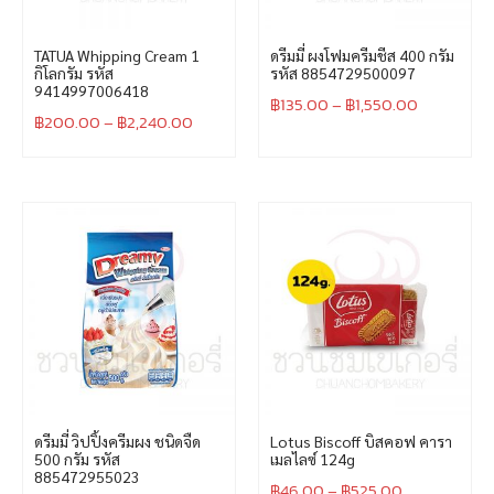
TATUA Whipping Cream 1
ดรีมมี่ ผงโฟมครีมชีส 400 กรัม
กิโลกรัม รหัส
รหัส 8854729500097
9414997006418
฿
135.00
–
฿
1,550.00
฿
200.00
–
฿
2,240.00
ดรีมมี่ วิปปิ้งครีมผง ชนิดจืด
Lotus Biscoff บิสคอฟ คารา
500 กรัม รหัส
เมลไลซ์ 124g
885472955023
฿
46.00
–
฿
525.00