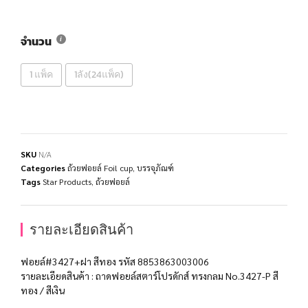
จำนวน
1 แพ็ค
1ลัง(24แพ็ค)
SKU
N/A
Categories
ถ้วยฟอยล์ Foil cup
,
บรรจุภัณฑ์
Tags
Star Products
,
ถ้วยฟอยล์
รายละเอียดสินค้า
ฟอยล์#3427+ฝา สีทอง รหัส 8853863003006
รายละเอียดสินค้า : ถาดฟอยล์สตาร์โปรดักส์ ทรงกลม No.3427-P สี
ทอง / สีเงิน