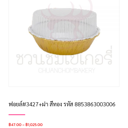
ฟอยล์#3427+ฝา สีทอง รหัส 8853863003006
฿
47.00
–
฿
1,025.00