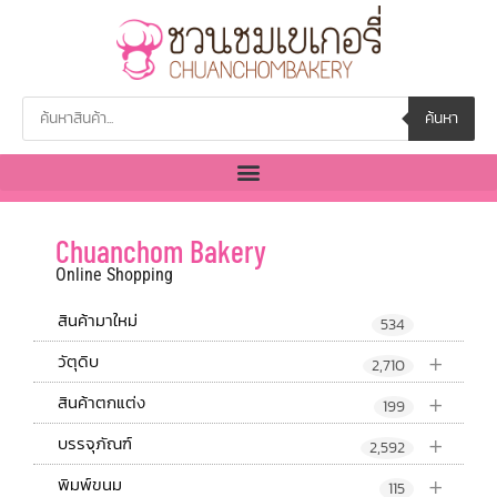
ค้นหา
Chuanchom Bakery
Online Shopping
สินค้ามาใหม่
534
+
วัตุดิบ
2,710
+
สินค้าตกแต่ง
199
+
บรรจุภัณฑ์
2,592
+
พิมพ์ขนม
115