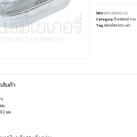
SKU
8851484900216
Category
ถ้วยฟอยล์ Foil
Tag
ฟอยล์#6001+ฝา
สินค้า
ฝา
มม.
02 มม.
.