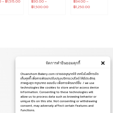
0
–
฿
1,515.00
฿
30.00
–
฿
34.00
–
฿
1,500.00
฿
1,250.00
จัดการคำยินยอมคุกกี้
ติดต่อสอบถาม
Chuanchom Bakery.com เราขออนุญาตใช้ เทคโนโลยี่การจัด
โทร. 065-526-2325, 02 519 8212
เก็บคุกกี๊ เพื่อการพัฒนาปรับปรุงบริการเวปไซด์ ให้มีประสิทธฺ
ภาพสูงสุด กรุณากด ยอมรับ เพื่อการพัฒนาดีขึ้น / we use
E-mail : chuanchom.bakery@gmail.com
technologies like cookies to store and/or access device
information. Consenting to these technologies will
allow us to process data such as browsing behavior or
unique IDs on this site. Not consenting or withdrawing
consent, may adversely affect certain features and
functions.