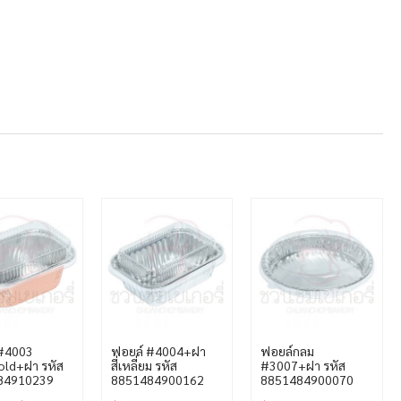
 #4003
ฟอยล์ #4004+ฝา
ฟอยล์กลม
ld+ฝา รหัส
สี่เหลี่ยม รหัส
#3007+ฝา รหัส
84910239
8851484900162
8851484900070