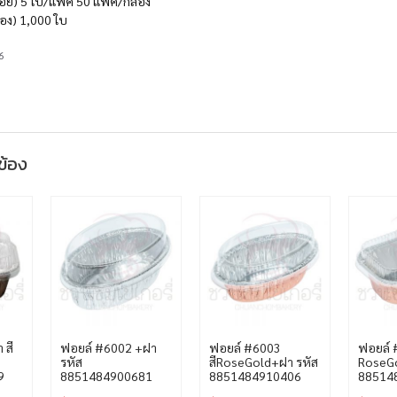
่อย) 5 ใบ/แพ็ค 50 แพ็ค/กล่อง
่อง) 1,000 ใบ
6
วข้อง
 สี
ฟอยล์ #6002 +ฝา
ฟอยล์ #6003
ฟอยล์
รหัส
สีRoseGold+ฝา รหัส
RoseGo
9
8851484900681
8851484910406
88514