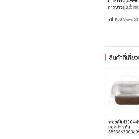
การบรรจุ (แพ็คย
การบรรจุ (เต็มกล
Post Views:
23
สินค้าที่เกี่ย
ฟอยล์#4330+ฝา
มอคค่า รหัส
885386300060