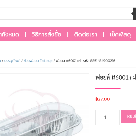
้าทั้งหมด
วิธีการสั่งซื้อ
ติดต่อเรา
เช็คพัสดุ
ด
/
บรรจุภัณฑ์
/
ถ้วยฟอยล์ Foil cup
/ ฟอยล์ #6001+ฝา รหัส 8851484900216
ฟอยล์ #6001+ฝ
฿
27.00
หยิบ