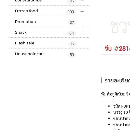
+
316
+
Frozen food
103
Promotion
27
+
Snack
64
Flash sale
16
Householdcare
53
รายละเอียด
พิมพ์อลูมิเนียม 
รหัส P8P
บรรจุ 10 
ขอบปากบ
ขอบปากล่