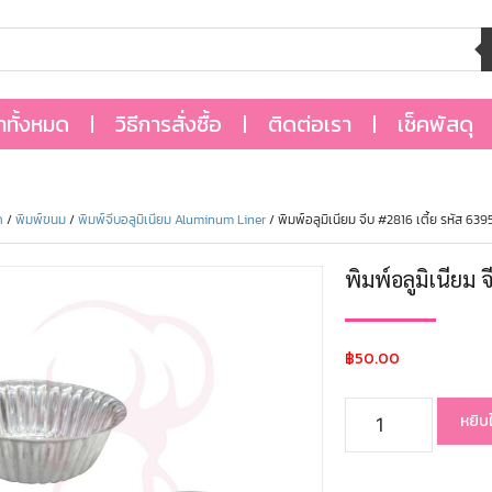
้าทั้งหมด
วิธีการสั่งซื้อ
ติดต่อเรา
เช็คพัสดุ
ด
/
พิมพ์ขนม
/
พิมพ์จีบอลูมิเนียม Aluminum Liner
/ พิมพ์อลูมิเนียม จีบ #2816 เตี้ย รหัส 63
พิมพ์อลูมิเนียม 
฿
50.00
หยิบ