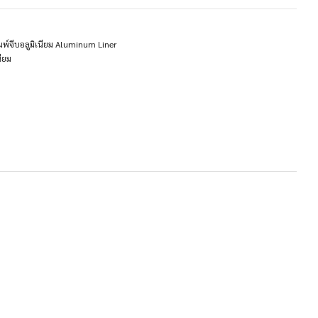
มพ์จีบอลูมิเนียม Aluminum Liner
นียม