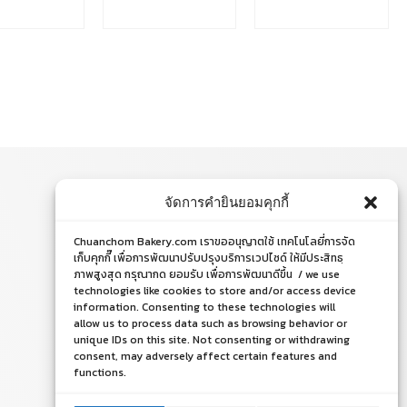
จัดการคำยินยอมคุกกี้
ติดต่อสอบถาม
Chuanchom Bakery.com เราขออนุญาตใช้ เทคโนโลยี่การจัด
โทร. 065-526-2325, 02 519 8212
เก็บคุกกี๊ เพื่อการพัฒนาปรับปรุงบริการเวปไซด์ ให้มีประสิทธฺ
ภาพสูงสุด กรุณากด ยอมรับ เพื่อการพัฒนาดีขึ้น / we use
E-mail : chuanchom.bakery@gmail.com
technologies like cookies to store and/or access device
information. Consenting to these technologies will
allow us to process data such as browsing behavior or
unique IDs on this site. Not consenting or withdrawing
consent, may adversely affect certain features and
functions.