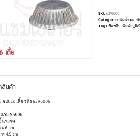
SKU
6395005
Categories
พิมพ์ขนม
,
พิ
Tags
พิมพ์จีบ
,
พิมพ์อลูมิเ
สินค้า
จีบ #2816 เตี้ย รหัส 6395005
10/6395005
ชิ้น/แพค
น 6 cm
าง 4.5 cm