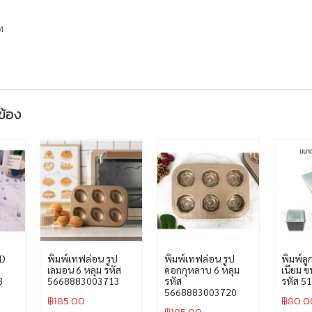
4
วข้อง
3D
พิมพ์เทฟล่อน รูป
พิมพ์เทฟล่อน รูป
พิมพ์ลู
เลมอน 6 หลุม รหัส
ดอกกุหลาบ 6 หลุม
เนียม 
3
5668883003713
รหัส
รหัส 5
5668883003720
฿
185.00
฿
80.0
฿
185.00